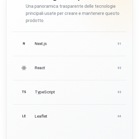
Una panoramica trasparente delle tecnologie
principali usate per creare e mantenere questo
prodotto.
Next.js
N
01
React
02
TypeScript
TS
03
Leaflet
LE
04