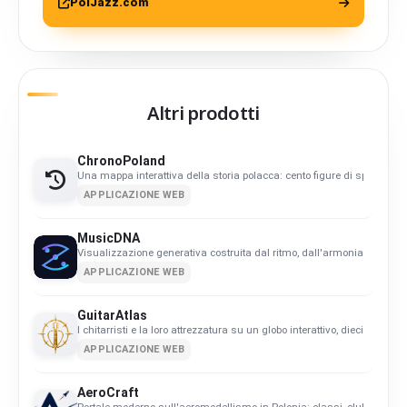
PolJazz.com
Altri prodotti
ChronoPoland
Una mappa interattiva della storia polacca: cento figure di spicco, per 
APPLICAZIONE WEB
MusicDNA
Visualizzazione generativa costruita dal ritmo, dall'armonia e dalla
APPLICAZIONE WEB
GuitarAtlas
I chitarristi e la loro attrezzatura su un globo interattivo, dieci strumen
APPLICAZIONE WEB
AeroCraft
Portale moderno sull'aeromodellismo in Polonia: classi, club, calend