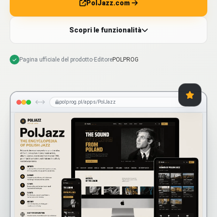
PolJazz.com
Scopri le funzionalità
Pagina ufficiale del prodotto
·
Editore
POLPROG
polprog.pl/apps/PolJazz