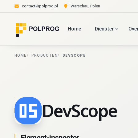
contact@polprog.pl
Warschau, Polen
Home
Diensten
Ove
HOME
PRODUCTEN
DEVSCOPE
DevScope
Element-inspector