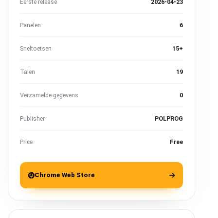
Eerste release
2026-04-23
Panelen
6
Sneltoetsen
15+
Talen
19
Verzamelde gegevens
0
Publisher
POLPROG
Price
Free
Chrome Web Store