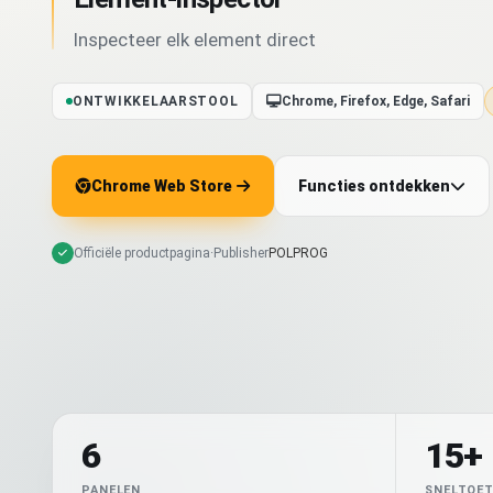
Inspecteer elk element direct
ONTWIKKELAARSTOOL
Chrome, Firefox, Edge, Safari
Chrome Web Store
Functies ontdekken
Officiële productpagina
·
Publisher
POLPROG
6
15+
PANELEN
SNELTOE