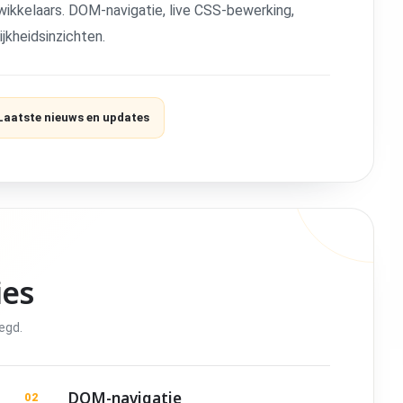
wikkelaars. DOM-navigatie, live CSS-bewerking,
jkheidsinzichten.
Laatste nieuws en updates
ies
egd.
DOM-navigatie
02