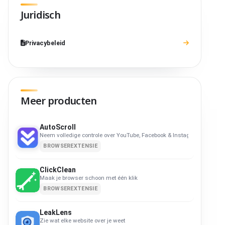
Juridisch
Privacybeleid
Meer producten
AutoScroll
Neem volledige controle over YouTube, Facebook & Instagram
BROWSEREXTENSIE
ClickClean
Maak je browser schoon met één klik
BROWSEREXTENSIE
LeakLens
Zie wat elke website over je weet