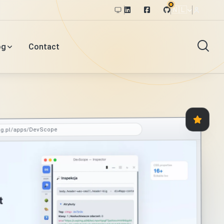
🇳🇱
og
Contact
og.pl/apps/DevScope