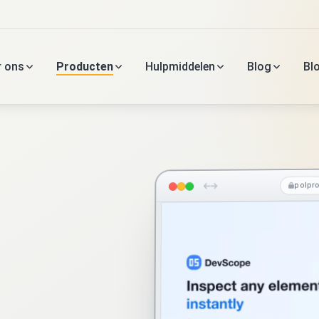
r ons
Producten
Hulpmiddelen
Blog
Bl
polpr