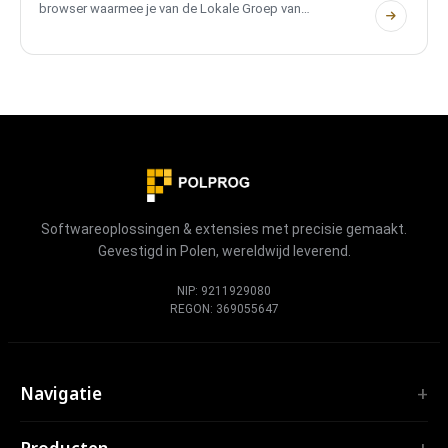
browser waarmee je van de Lokale Groep van
sterrenstelsels naar de Melkweg, het zonnestelsel en echte
exoplaneetstelsels kunt vliegen. Geen account, volledig
tweetalig en privé.
Softwareoplossingen & extensies met precisie gemaakt.
Gevestigd in Polen, wereldwijd leverend.
NIP: 9211929080
REGON: 369055647
Navigatie
Home