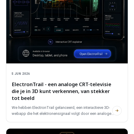
5 JUN 2026
ElectronTrail - een analoge CRT-televisie
die je in 3D kunt verkennen, van stekker
tot beeld
We hebben ElectronTrail gelanceerd, een interactieve 3D-
webapp die het elektronensignaal volgt door een analoge
CRT-televisie, van het stopcontact tot het beeld op het
scherm. Het behandelt PAL, NTSC en SECAM, is tweetalig,
vereist geen account en gebruikt geen trackers.