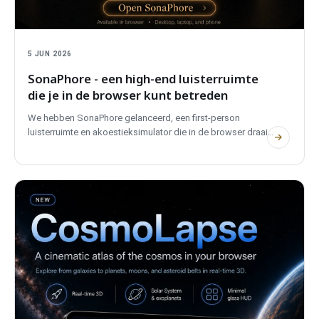
5 JUN 2026
SonaPhore - een high-end luisterruimte
die je in de browser kunt betreden
We hebben SonaPhore gelanceerd, een first-person
luisterruimte en akoestieksimulator die in de browser draait.
Stap een referentieruimte binnen, vergelijk high-end
systemen, verplaats de luidsprekers en geef de ruimte
vorm. Geen account, volledig tweetalig en privé.