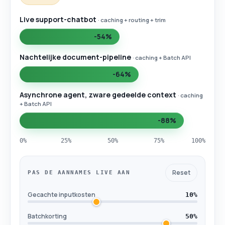
Nachtelijke document-pipeline
-64%
Live support-chatbot
· caching + routing + trim
Asynchrone agent, zware gedeelde context
-88%
-54%
Hoe diep de besparing gaat hangt af van de vorm
Nachtelijke document-pipeline
· caching + Batch API
-64%
Asynchrone agent, zware gedeelde context
· caching
+ Batch API
-88%
0%
25%
50%
75%
100%
Reset
PAS DE AANNAMES LIVE AAN
Gecachte inputkosten
10%
Batchkorting
50%