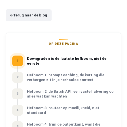
Terug naar de blog
OP DEZE PAGINA
Downgraden is de laatste hefboom, niet de
1
eerste
Hefboom 1: prompt caching, de korting die
2
verborgen zit in je herhaalde context
Hefboom 2: de Batch API, een vaste halvering op
3
alles wat kan wachten
Hefboom 3: routeer op moeilijkheid, niet
4
standaard
Hefboom 4: trim de outputkant, want die
5