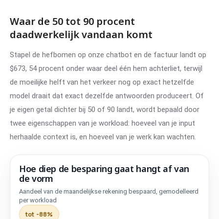
Waar de 50 tot 90 procent
daadwerkelijk vandaan komt
Stapel de hefbomen op onze chatbot en de factuur landt op
$673, 54 procent onder waar deel één hem achterliet, terwijl
de moeilijke helft van het verkeer nog op exact hetzelfde
model draait dat exact dezelfde antwoorden produceert. Of
je eigen getal dichter bij 50 of 90 landt, wordt bepaald door
twee eigenschappen van je workload: hoeveel van je input
herhaalde context is, en hoeveel van je werk kan wachten.
Hoe diep de besparing gaat hangt af van
de vorm
Workload
Bespa
Aandeel van de maandelijkse rekening bespaard, gemodelleerd
per workload
Live support-chatbot
-54%
tot -88%