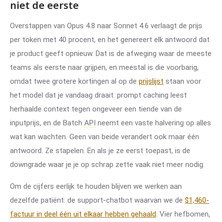
niet de eerste
Overstappen van Opus 4.8 naar Sonnet 4.6 verlaagt de prijs
per token met 40 procent, en het genereert elk antwoord dat
je product geeft opnieuw. Dat is de afweging waar de meeste
teams als eerste naar grijpen, en meestal is die voorbarig,
omdat twee grotere kortingen al op de
prijslijst
staan voor
het model dat je vandaag draait: prompt caching leest
herhaalde context tegen ongeveer een tiende van de
inputprijs, en de Batch
API
neemt een vaste halvering op alles
wat kan wachten. Geen van beide verandert ook maar één
antwoord. Ze stapelen. En als je ze eerst toepast, is de
downgrade waar je je op schrap zette vaak niet meer nodig.
Om de cijfers eerlijk te houden blijven we werken aan
dezelfde patiënt: de support-chatbot waarvan we de
$1,460-
factuur in deel één uit elkaar hebben gehaald
. Vier hefbomen,