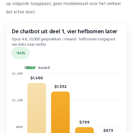
op volgorde toegepast, geen modelwissel voor het verkeer
dat ertoe doet:
De chatbot uit deel 1, vier hefbomen later
Opus 4.8, 10,000 gesprekken / maand
· hefbomen toegepast
Item
Bedrag
van links naar rechts
-54%
Factuur deel 1
$1,460
+ prompt caching
$1,332
−$128
−$533
−$126
USD / maand
$1,600
$1,460
+ routing
$799
$1,332
+ output trim
$673
$1,200
De chatbot uit deel 1, vier hefbomen later
$799
$800
$673