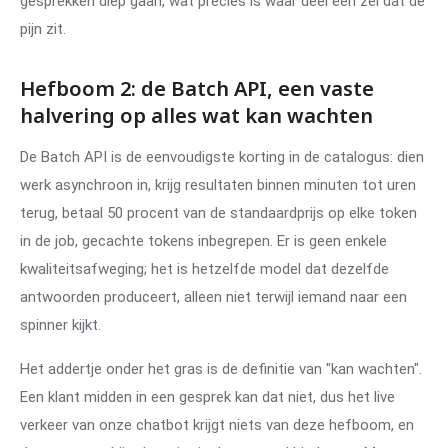
gesprekken diep gaan, wat precies is waar deel één zei dat de
pijn zit.
Hefboom 2: de Batch API, een vaste
halvering op alles wat kan wachten
De Batch API is de eenvoudigste korting in de catalogus: dien
werk asynchroon in, krijg resultaten binnen minuten tot uren
terug, betaal 50 procent van de standaardprijs op elke token
in de job, gecachte tokens inbegrepen. Er is geen enkele
kwaliteitsafweging; het is hetzelfde model dat dezelfde
antwoorden produceert, alleen niet terwijl iemand naar een
spinner kijkt.
Het addertje onder het gras is de definitie van "kan wachten".
Een klant midden in een gesprek kan dat niet, dus het live
verkeer van onze chatbot krijgt niets van deze hefboom, en