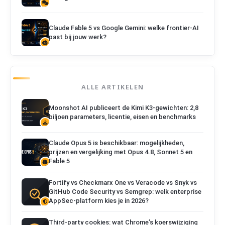
Claude Fable 5 vs Google Gemini: welke frontier-AI
past bij jouw werk?
ALLE ARTIKELEN
Moonshot AI publiceert de Kimi K3-gewichten: 2,8
biljoen parameters, licentie, eisen en benchmarks
Claude Opus 5 is beschikbaar: mogelijkheden,
prijzen en vergelijking met Opus 4.8, Sonnet 5 en
Fable 5
Fortify vs Checkmarx One vs Veracode vs Snyk vs
GitHub Code Security vs Semgrep: welk enterprise
AppSec-platform kies je in 2026?
Third-party cookies: wat Chrome’s koerswijziging