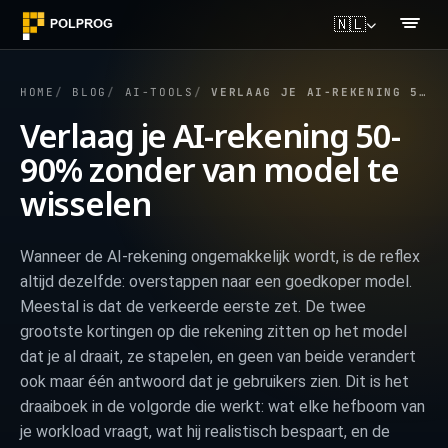
🇳🇱
HOME
BLOG
AI-TOOLS
VERLAAG JE AI-REKENING 50-90% ZONDER VAN MODEL TE WISSELEN
Verlaag je AI-rekening 50-
90% zonder van model te
wisselen
Wanneer de AI-rekening ongemakkelijk wordt, is de reflex
altijd dezelfde: overstappen naar een goedkoper model.
Meestal is dat de verkeerde eerste zet. De twee
grootste kortingen op die rekening zitten op het model
dat je al draait, ze stapelen, en geen van beide verandert
ook maar één antwoord dat je gebruikers zien. Dit is het
draaiboek in de volgorde die werkt: wat elke hefboom van
je workload vraagt, wat hij realistisch bespaart, en de