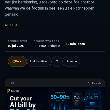
eerlijke berekening, uitgevoerd op dezelfde chatbot
waarvan we de factuur in deel één uit elkaar hebben
gehaald.
AI-TOOLS
GEPUBLICEERD
GESCHREVEN DOOR
10
min lezen
09 jul 2026
POLPROG-redactie
Delen
Link kopiëren
X
LinkedIn
AI-TOOLS