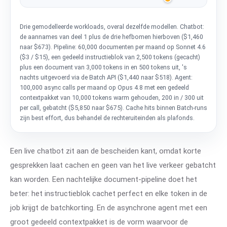
Drie gemodelleerde workloads, overal dezelfde modellen. Chatbot:
de aannames van deel 1 plus de drie hefbomen hierboven ($1,460
naar $673). Pipeline: 60,000 documenten per maand op Sonnet 4.6
($3 / $15), een gedeeld instructieblok van 2,500 tokens (gecacht)
plus een document van 3,000 tokens in en 500 tokens uit, 's
nachts uitgevoerd via de Batch API ($1,440 naar $518). Agent:
100,000 async calls per maand op Opus 4.8 met een gedeeld
contextpakket van 10,000 tokens warm gehouden, 200 in / 300 uit
per call, gebatcht ($5,850 naar $675). Cache hits binnen Batch-runs
zijn best effort, dus behandel de rechteruiteinden als plafonds.
Een live chatbot zit aan de bescheiden kant, omdat korte
gesprekken laat cachen en geen van het live verkeer gebatcht
kan worden. Een nachtelijke document-pipeline doet het
beter: het instructieblok cachet perfect en elke token in de
job krijgt de batchkorting. En de asynchrone agent met een
groot gedeeld contextpakket is de vorm waarvoor de