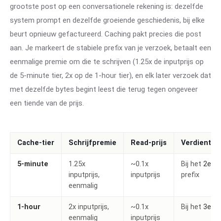
grootste post op een conversationele rekening is: dezelfde
system prompt en dezelfde groeiende geschiedenis, bij elke
beurt opnieuw gefactureerd. Caching pakt precies die post
aan. Je markeert de stabiele prefix van je verzoek, betaalt een
eenmalige premie om die te schrijven (1.25x de inputprijs op
de 5-minute tier, 2x op de 1-hour tier), en elk later verzoek dat
met dezelfde bytes begint leest die terug tegen ongeveer
een tiende van de prijs.
Cache-tier
Schrijfpremie
Read-prijs
Verdient zi
5-minute
1.25x
~0.1x
Bij het
2e
ge
inputprijs,
inputprijs
prefix
eenmalig
1-hour
2x inputprijs,
~0.1x
Bij het
3e
ge
eenmalig
inputprijs