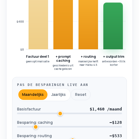
$400
$0
Factuur deel 1
+ prompt
+ routing
+ output trim
caching
geen optimalisatie
makkelijke helft
antwoorden ~30%
naar Haiku 4.5
korter
geschiedenis uit
cache gelezen
PAS DE BESPARINGEN LIVE AAN
Maandelijks
Jaarlijks
Reset
Basisfactuur
$1,460 /maand
Besparing: caching
−$128
Besparing: routing
−$533