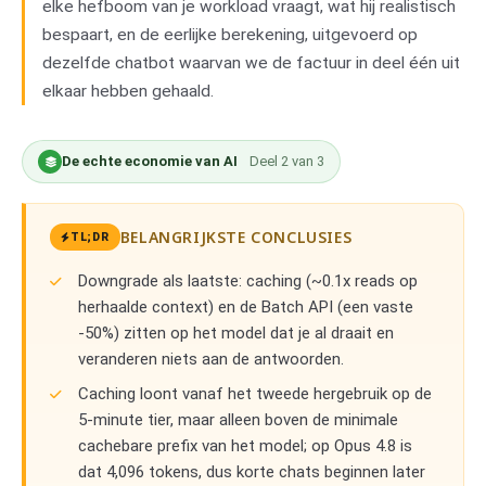
elke hefboom van je workload vraagt, wat hij realistisch
bespaart, en de eerlijke berekening, uitgevoerd op
dezelfde chatbot waarvan we de factuur in deel één uit
elkaar hebben gehaald.
De echte economie van AI
Deel
2
van
3
BELANGRIJKSTE CONCLUSIES
TL;DR
Downgrade als laatste: caching (~0.1x reads op
herhaalde context) en de Batch API (een vaste
-50%) zitten op het model dat je al draait en
veranderen niets aan de antwoorden.
Caching loont vanaf het tweede hergebruik op de
5-minute tier, maar alleen boven de minimale
cachebare prefix van het model; op Opus 4.8 is
dat 4,096 tokens, dus korte chats beginnen later