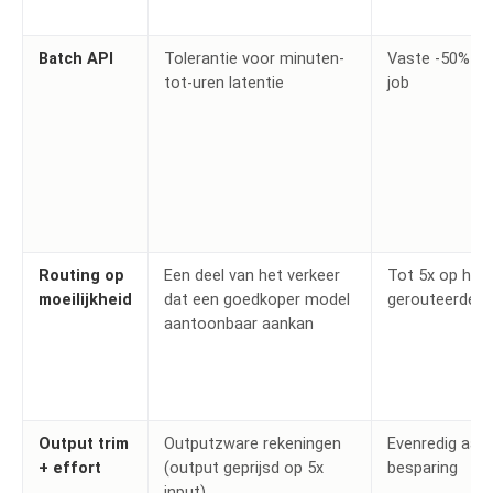
Batch API
Tolerantie voor minuten-
Vaste -50% op
tot-uren latentie
job
Routing op
Een deel van het verkeer
Tot 5x op het
moeilijkheid
dat een goedkoper model
gerouteerde d
aantoonbaar aankan
Output trim
Outputzware rekeningen
Evenredig aan
+ effort
(output geprijsd op 5x
besparing
input)