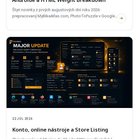
Štyri novinky z prvých augustových dní roku 2026:
prepracovaný MyBikeAtlas.com, PhotoToPuzzle v Google
Play, CostBoard pre Android v piatok a HTML Weight
Breakdown, nový nástroj pre prihlásených členov.
22 JÚL 2026
Konto, online nástroje a Store Listing