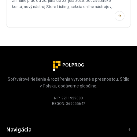
Zhrnutie prác od 20. júna do 22. júla 2026: používateľské
kontá, nový nástroj Store Listing, sekcia online nástrojov,
rozšírenia v Edge a Safari a zmeny v súkromí a výkone.
Softvérové riešenia & rozšírenia vytvorené s presnosťou. Sídlo
v Poľsku, dodávame globálne.
NIP: 9211929080
REGON: 369055647
Navigácia