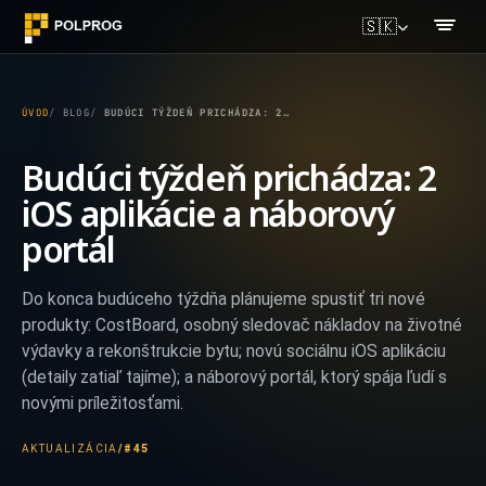
🇸🇰
ÚVOD
BLOG
BUDÚCI TÝŽDEŇ PRICHÁDZA: 2 IOS APLIKÁCIE A NÁBOROVÝ PORTÁL
Budúci týždeň prichádza: 2
iOS aplikácie a náborový
portál
Do konca budúceho týždňa plánujeme spustiť tri nové
produkty: CostBoard, osobný sledovač nákladov na životné
výdavky a rekonštrukcie bytu; novú sociálnu iOS aplikáciu
(detaily zatiaľ tajíme); a náborový portál, ktorý spája ľudí s
novými príležitosťami.
AKTUALIZÁCIA
/
#45