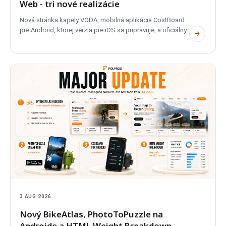
Web - tri nové realizácie
Nová stránka kapely VODA, mobilná aplikácia CostBoard
pre Android, ktorej verzia pre iOS sa pripravuje, a oficiálny
web predstavujúci financie, analytiku a ponuky.
3 AUG 2026
Nový BikeAtlas, PhotoToPuzzle na
Androide a HTML Weight Breakdown