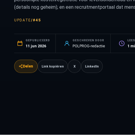
(details nog geheim); en een recruitmentportaal dat men
UPDATE
/
#45
GEPUBLICEERD
GESCHREVEN DOOR
LEE
11 jun 2026
POLPROG-redactie
1
mi
Delen
Link kopiëren
X
LinkedIn