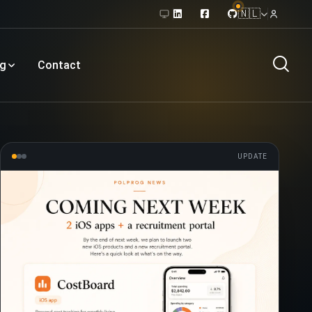
🇳🇱
og
Contact
UPDATE