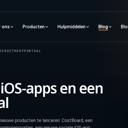
r ons
Producten
Hulpmiddelen
Blog
Bl
ECRUITMENTPORTAAL
 iOS-apps en een
al
 nieuwe producten te lanceren: CostBoard, een
woningrenovaties; een nieuwe sociale iOS-app