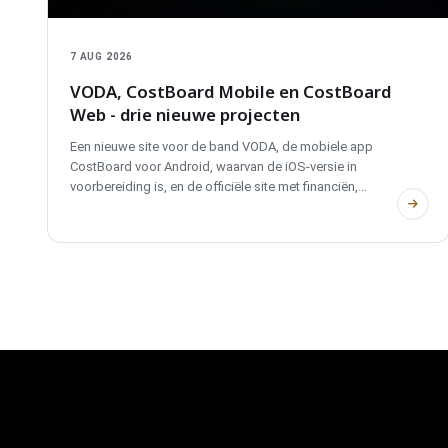
7 AUG 2026
VODA, CostBoard Mobile en CostBoard
Web - drie nieuwe projecten
Een nieuwe site voor de band VODA, de mobiele app
CostBoard voor Android, waarvan de iOS-versie in
voorbereiding is, en de officiële site met financiën,
analyses en offertes.