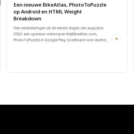
Een nieuwe BikeAtlas, PhotoToPuzzle
op Android en HTML Weight
Breakdown
Vier veranderingen uit de eerste dagen van augustus
2026: een opnieuw ontworpen MyBikeAtlas.com,
PhotoToPuzzle in Google Play, CostBoard voor Android
op vrijdag en HTML Weight Breakdown, een nieuw
hulpmiddel voor ingelogde leden.