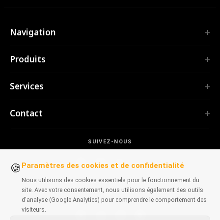
Navigation
Accueil
Produits
Services
EXTENSIONS
Portfolio
Services
TubePilot
À propos
ClickClean
Logiciel sur mesure
Produits
Contact
Toutes les extensions →
Applications web
Outils
OUTILS
contact@polprog.pl
Mobile Apps
Contact
CodeMap
SUIVEZ-NOUS
Varsovie, Pologne
Extensions de navigateur
APPRENTISSAGE
ReleaseBoard
Outils IA
Conseil informatique
Paramètres des cookies et de confidentialité
🍪
Tous les outils →
Frontend
Portfolio historique
Nous utilisons des cookies essentiels pour le fonctionnement du
SITES WEB
Outils de développement
site. Avec votre consentement, nous utilisons également des outils
DISPONIBLE SUR
CosmoLapse
d'analyse (Google Analytics) pour comprendre le comportement des
Tous les articles →
visiteurs.
GuitarAtlas