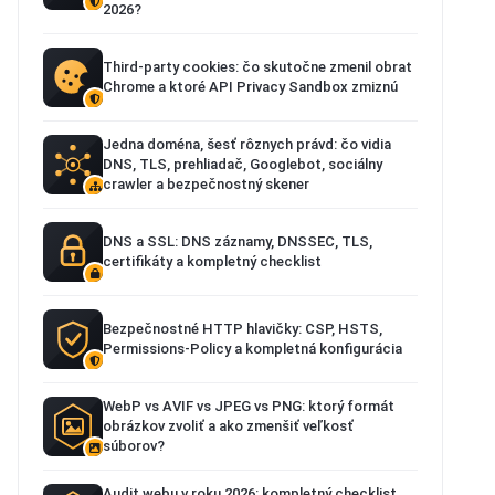
2026?
Third-party cookies: čo skutočne zmenil obrat
Chrome a ktoré API Privacy Sandbox zmiznú
Jedna doména, šesť rôznych právd: čo vidia
DNS, TLS, prehliadač, Googlebot, sociálny
crawler a bezpečnostný skener
DNS a SSL: DNS záznamy, DNSSEC, TLS,
certifikáty a kompletný checklist
Bezpečnostné HTTP hlavičky: CSP, HSTS,
Permissions-Policy a kompletná konfigurácia
WebP vs AVIF vs JPEG vs PNG: ktorý formát
obrázkov zvoliť a ako zmenšiť veľkosť
súborov?
Audit webu v roku 2026: kompletný checklist