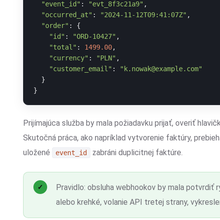
"event_id"
:
"evt_8f3c21a9"
,
"occurred_at"
:
"2024-11-12T09:41:07Z"
,
"order"
:
{
"id"
:
"ORD-10427"
,
"total"
:
1499.00
,
"currency"
:
"PLN"
,
"customer_email"
:
"k.nowak@example.com"
}
}
Prijímajúca služba by mala požiadavku prijať, overiť hlavi
Skutočná práca, ako napríklad vytvorenie faktúry, prebieha
uložené
zabráni duplicitnej faktúre.
event_id
Pravidlo:
obsluha webhookov by mala potvrdiť r
alebo krehké, volanie API tretej strany, vykresl