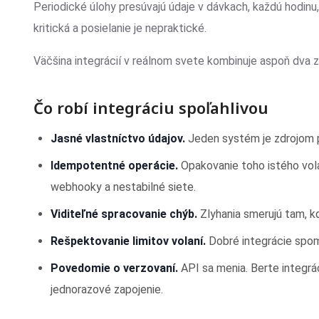
Periodické úlohy presúvajú údaje v dávkach, každú hodinu,
kritická a posielanie je nepraktické.
Väčšina integrácií v reálnom svete kombinuje aspoň dva z
Čo robí integráciu spoľahlivou
Jasné vlastníctvo údajov.
Jeden systém je zdrojom p
Idempotentné operácie.
Opakovanie toho istého vola
webhooky a nestabilné siete.
Viditeľné spracovanie chýb.
Zlyhania smerujú tam, kde
Rešpektovanie limitov volaní.
Dobré integrácie spom
Povedomie o verzovaní.
API sa menia. Berte integrác
jednorazové zapojenie.