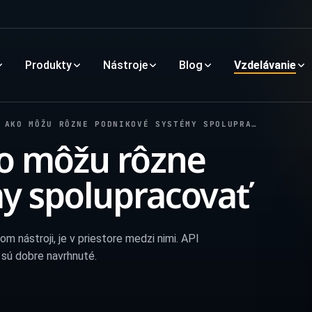
Produkty
Nástroje
Blog
Vzdelávanie
AKO MÔŽU RÔZNE PODNIKOVÉ SYSTÉMY SPOLUPRACOVAŤ
ko môžu rôzne
y spolupracovať
om nástroji, je v priestore medzi nimi. API
 sú dobre navrhnuté.