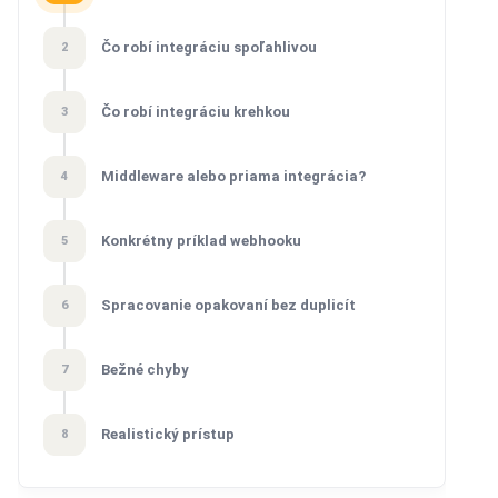
Čo robí integráciu spoľahlivou
2
Čo robí integráciu krehkou
3
Middleware alebo priama integrácia?
4
Konkrétny príklad webhooku
5
Spracovanie opakovaní bez duplicít
6
Bežné chyby
7
Realistický prístup
8