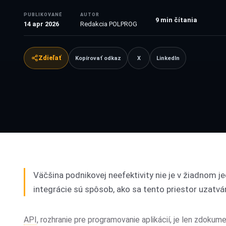
PUBLIKOVANÉ
AUTOR
9
min čítania
14 apr 2026
Redakcia POLPROG
Zdieľať
Kopírovať odkaz
X
LinkedIn
Väčšina podnikovej neefektivity nie je v žiadnom je
integrácie sú spôsob, ako sa tento priestor uzatvá
API
, rozhranie pre programovanie aplikácií, je len zdoku