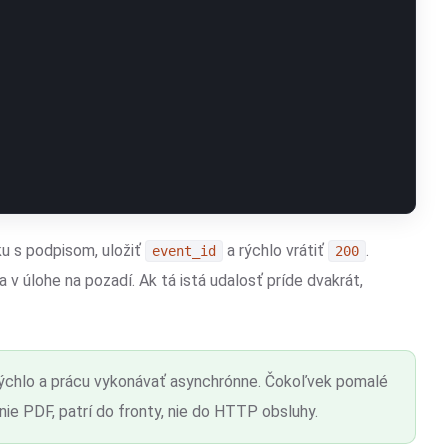
čku s podpisom, uložiť
a rýchlo vrátiť
.
event_id
200
 v úlohe na pozadí. Ak tá istá udalosť príde dvakrát,
ýchlo a prácu vykonávať asynchrónne. Čokoľvek pomalé
enie PDF, patrí do fronty, nie do HTTP obsluhy.