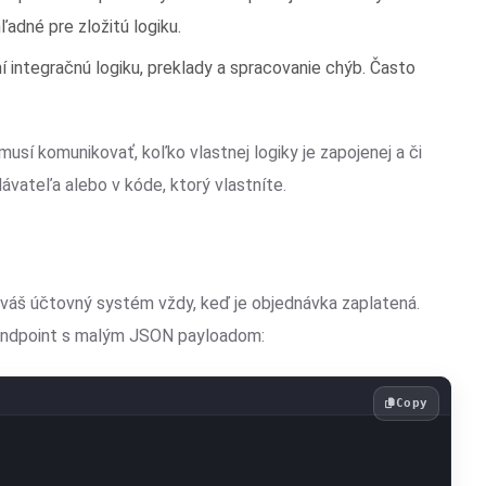
adné pre zložitú logiku.
ní integračnú logiku, preklady a spracovanie chýb. Často
usí komunikovať, koľko vlastnej logiky je zapojenej a či
vateľa alebo v kóde, ktorý vlastníte.
áš účtovný systém vždy, keď je objednávka zaplatená.
endpoint s malým JSON payloadom:
Copy