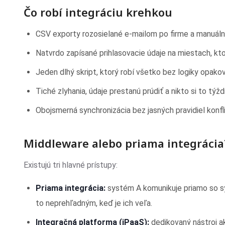
Čo robí integráciu krehkou
CSV exporty rozosielané e-mailom po firme a manuál
Natvrdo zapísané prihlasovacie údaje na miestach, kto
Jeden dlhý skript, ktorý robí všetko bez logiky opakov
Tiché zlyhania, údaje prestanú prúdiť a nikto si to týž
Obojsmerná synchronizácia bez jasných pravidiel konfli
Middleware alebo priama integrácia
Existujú tri hlavné prístupy:
Priama integrácia:
systém A komunikuje priamo so sy
to neprehľadným, keď je ich veľa.
Integračná platforma (iPaaS):
dedikovaný nástroj a