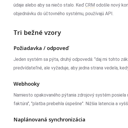
údaje alebo aby sa niečo stalo. Keď
CRM
odošle nový kon
objednávku do účtovného systému, používajú API.
Tri bežné vzory
Požiadavka / odpoveď
Jeden systém sa pýta, druhý odpovedá: "daj mi tohto zák
predvídateľné, ale vyžaduje, aby jedna strana vedela, ked
Webhooky
Namiesto opakovaného pýtania zdrojový systém posiela u
faktúra", "platba prebehla úspešne". Nižšia latencia a vyš
Naplánovaná synchronizácia