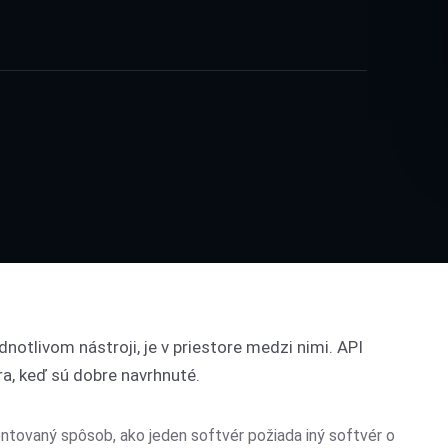
dnotlivom nástroji, je v priestore medzi nimi. API
ra, keď sú dobre navrhnuté.
mentovaný spôsob, ako jeden softvér požiada iný softvér o