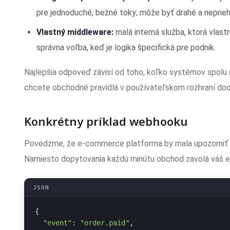
pre jednoduché, bežné toky; môže byť drahé a nepriehľ
Vlastný middleware:
malá interná služba, ktorá vlast
správna voľba, keď je logika špecifická pre podnik.
Najlepšia odpoveď závisí od toho, koľko systémov spolu m
chcete obchodné pravidlá v používateľskom rozhraní dodá
Konkrétny príklad webhooku
Povedzme, že e-commerce platforma by mala upozorniť v
Namiesto dopytovania každú minútu obchod zavolá váš 
{
"event"
:
"order.paid"
,