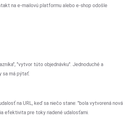
takt na e-mailovú platformu alebo e-shop odošle
azníka", "vytvor túto objednávku". Jednoduché a
y sa má pýtať.
dalosť na URL, keď sa niečo stane: "bola vytvorená nová
šia efektivita pre toky riadené udalosťami.