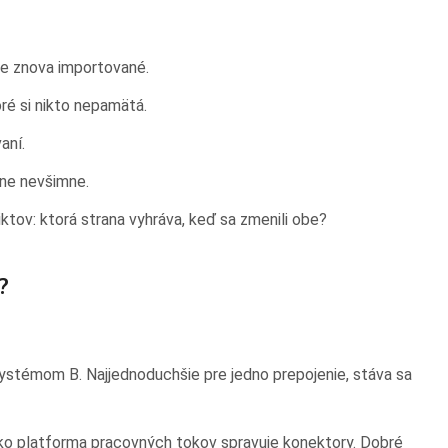
ne znova importované.
ré si nikto nepamätá.
aní.
dne nevšimne.
ktov: ktorá strana vyhráva, keď sa zmenili obe?
?
stémom B. Najjednoduchšie pre jedno prepojenie, stáva sa
ko platforma pracovných tokov spravuje konektory. Dobré