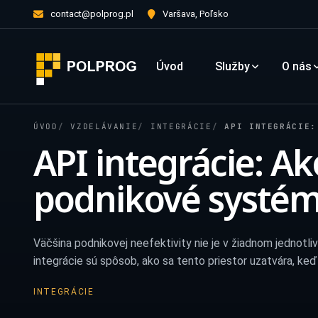
contact@polprog.pl
Varšava, Poľsko
Úvod
Služby
O nás
ÚVOD
VZDELÁVANIE
INTEGRÁCIE
API INTEGRÁCIE: 
API integrácie: A
podnikové systém
Väčšina podnikovej neefektivity nie je v žiadnom jednotliv
integrácie sú spôsob, ako sa tento priestor uzatvára, keď
INTEGRÁCIE