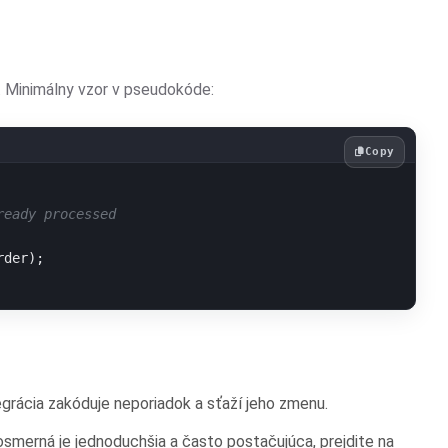
. Minimálny vzor v pseudokóde:
Copy
ready processed
rder
);

tegrácia zakóduje neporiadok a sťaží jeho zmenu.
merná je jednoduchšia a často postačujúca, prejdite na