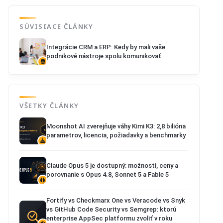
SÚVISIACE ČLÁNKY
Integrácie CRM a ERP: Kedy by mali vaše
podnikové nástroje spolu komunikovať
VŠETKY ČLÁNKY
Moonshot AI zverejňuje váhy Kimi K3: 2,8 bilióna
parametrov, licencia, požiadavky a benchmarky
Claude Opus 5 je dostupný: možnosti, ceny a
porovnanie s Opus 4.8, Sonnet 5 a Fable 5
Fortify vs Checkmarx One vs Veracode vs Snyk
vs GitHub Code Security vs Semgrep: ktorú
enterprise AppSec platformu zvoliť v roku