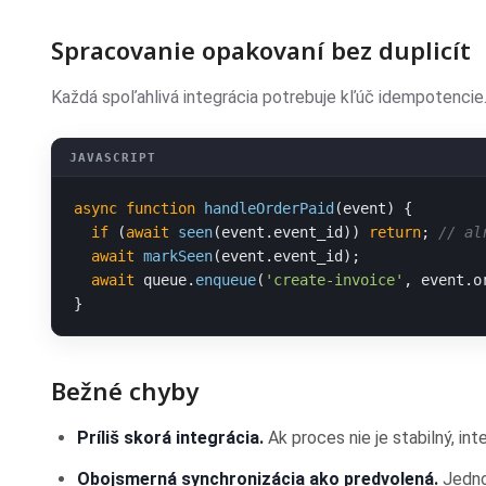
Spracovanie opakovaní bez duplicít
Každá spoľahlivá integrácia potrebuje kľúč idempotencie
async
function
handleOrderPaid
(
event
) {

if
 (
await
seen
(event.
event_id
)) 
return
; 
// al
await
markSeen
(event.
event_id
);

await
 queue.
enqueue
(
'create-invoice'
, event.
o
}
Bežné chyby
Príliš skorá integrácia.
Ak proces nie je stabilný, in
Obojsmerná synchronizácia ako predvolená.
Jednos