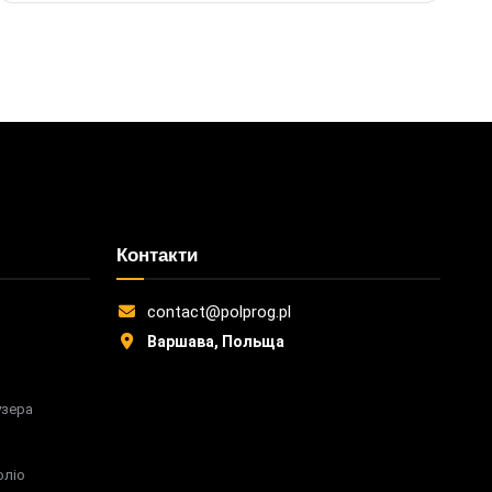
Контакти
З
contact@polprog.pl
Варшава, Польща
узера
оліо