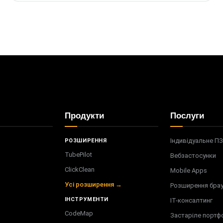
Продукти
Послуги
Індивідуальне П
РОЗШИРЕННЯ
TubePilot
Вебзастосунки
ClickClean
Mobile Apps
Усі розширення →
Розширення бра
ІНСТРУМЕНТИ
ІТ-консалтинг
CodeMap
Застаріле портф