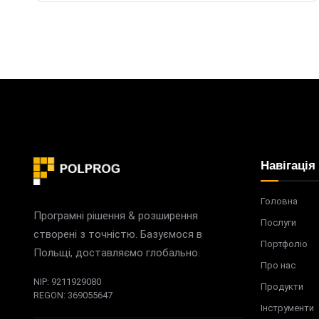
Навігація
Головна
Програмні рішення & розширення
Послуги
створені з точністю. Базуємося в
Портфоліо
Польщі, доставляємо глобально.
Про нас
NIP: 9211929080
Продукти
REGON: 369055647
Інструменти