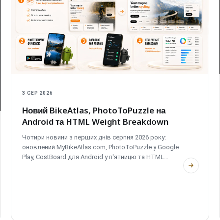
3 СЕР 2026
Новий BikeAtlas, PhotoToPuzzle на
Android та HTML Weight Breakdown
Чотири новини з перших днів серпня 2026 року:
оновлений MyBikeAtlas.com, PhotoToPuzzle у Google
Play, CostBoard для Android у п'ятницю та HTML
Weight Breakdown, новий інструмент для
авторизованих учасників.