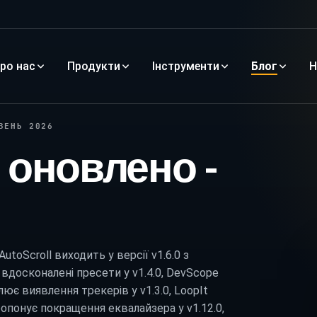
ро нас
Продукти
Інструменти
Блог
Н
ЗЕНЬ 2026
в оновлено -
toScroll виходить у версії v1.6.0 з
вдосконалені пресети у v1.4.0, DevScope
ює виявлення трекерів у v1.3.0, LoopIt
ропонує покращення еквалайзера у v1.12.0,