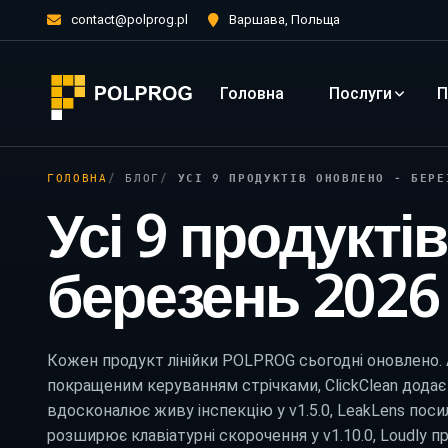
contact@polprog.pl
Варшава, Польща
Головна
Послуги
П
ГОЛОВНА
БЛОГ
УСІ 9 ПРОДУКТІВ ОНОВЛЕНО - БЕРЕ
Усі 9 продукті
березень 2026
Кожен продукт лінійки POLPROG сьогодні оновлено. Au
покращеним керуванням стрічками, ClickClean додає 
вдосконалює живу інспекцію у v1.5.0, LeakLens посил
розширює клавіатурні скорочення у v1.10.0, Loudly п