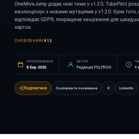
OneMoreJump додає нові теми у v1.3.0, TubePilot роз
еволюціонує з новими мутаціями у v1.2.0. Крім того, 
відповідає GDPR, покращене кешування для швидши
карток.
ОНОВЛЕННЯ
/
#12
ОПУБЛІКОВАНО
АВТОР
Ч
8 бер 2026
Редакція POLPROG
1
Поділитися
Скопіювати посилання
X
LinkedIn