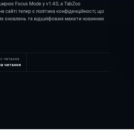
ширює Focus Mode у v1.4.0, а TabZoo
на сайті тепер є політика конфіденційності, що
х оновлень та відшліфовані макети новинних
АС ЧИТАННЯ
хв читання