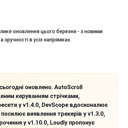
лике оновлення цього березня - з новими
 зручності в усіх напрямках.
ьогодні оновлено. AutoScroll
ащеним керуванням стрічками,
ресети у v1.4.0, DevScope вдосконалює
s посилює виявлення трекерів у v1.3.0,
очення у v1.10.0, Loudly пропонує