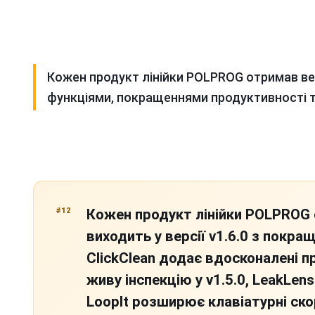
Кожен продукт лінійки
POLPROG
отримав ве
функціями, покращеннями продуктивності та
#12
Кожен продукт лінійки POLPROG с
виходить у версії v1.6.0 з покр
ClickClean додає вдосконалені п
живу інспекцію у v1.5.0, LeakLen
LoopIt розширює клавіатурні скор