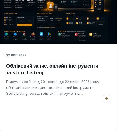
22 ЛИП 2026
Обліковий запис, онлайн-інструменти
та Store Listing
Підсумок робіт від 20 червня до 22 липня 2026 року:
облікові записи користувачів, новий інструмент
Store Listing, розділ онлайн-інструментів,
розширення в Edge і Safari та зміни у приватності й
продуктивності.