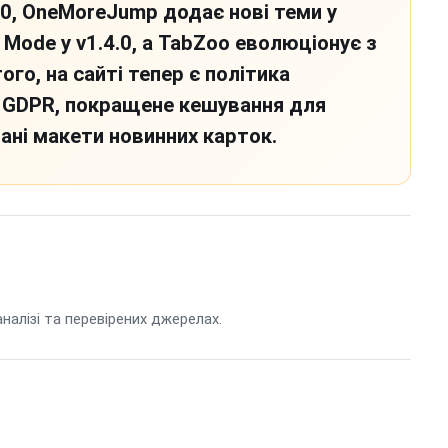
.0, OneMoreJump додає нові теми у
 Mode у v1.4.0, а TabZoo еволюціонує з
ого, на сайті тепер є політика
є GDPR, покращене кешування для
ні макети новинних карток.
 аналізі та перевірених джерелах.