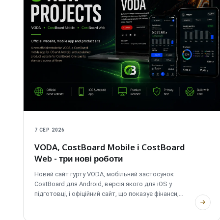
7 СЕР 2026
VODA, CostBoard Mobile і CostBoard
Web - три нові роботи
Новий сайт гурту VODA, мобільний застосунок
CostBoard для Android, версія якого для iOS у
підготовці, і офіційний сайт, що показує фінанси,
аналітику та кошториси.