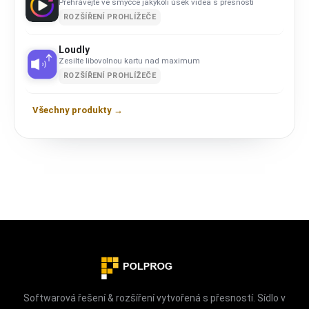
Přehrávejte ve smyčce jakýkoli úsek videa s přesností
ROZŠÍŘENÍ PROHLÍŽEČE
Loudly
Zesilte libovolnou kartu nad maximum
ROZŠÍŘENÍ PROHLÍŽEČE
Všechny produkty →
Softwarová řešení & rozšíření vytvořená s přesností. Sídlo v