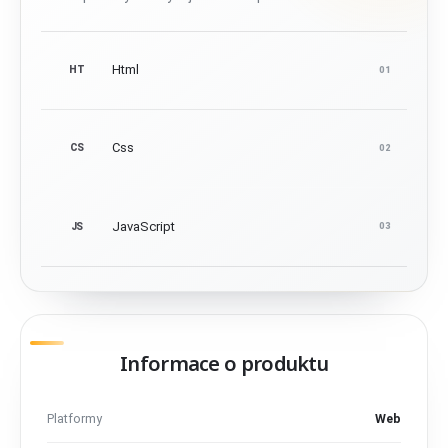
Html
HT
01
Css
CS
02
JavaScript
JS
03
Informace o produktu
Platformy
Web