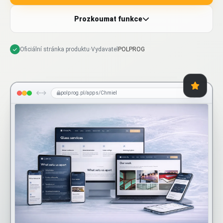
Prozkoumat funkce
Oficiální stránka produktu
·
Vydavatel
POLPROG
polprog.pl/apps/Chmiel