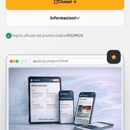
Chmiel
Informazioni
Pagina ufficiale del prodotto
·
Editore
POLPROG
polprog.pl/apps/Chmiel