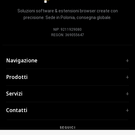
Soluzioni software & estensioni browser create con
precisione. Sede in Polonia, consegna globale.
NIP: 9211929080
REGON: 369055647
Navigazione
Home
Prodotti
Servizi
ESTENSIONI
Portfolio
Servizi
TubePilot
Chi siamo
ClickClean
Software su misura
Prodotti
Contatti
Tutte le estensioni →
Applicazioni web
Strumenti
STRUMENTI
contact@polprog.pl
Mobile Apps
Contatti
CodeMap
SEGUICI
Varsavia, Polonia
Estensioni browser
FORMAZIONE