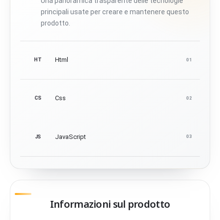
Una panoramica trasparente delle tecnologie
principali usate per creare e mantenere questo
prodotto.
Html
HT
01
Css
CS
02
JavaScript
JS
03
Informazioni sul prodotto