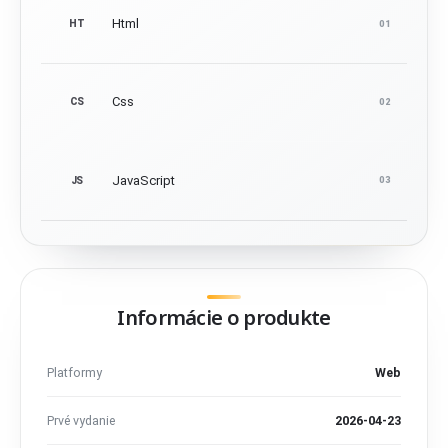
Html
HT
01
Css
CS
02
JavaScript
JS
03
Informácie o produkte
Platformy
Web
Prvé vydanie
2026-04-23