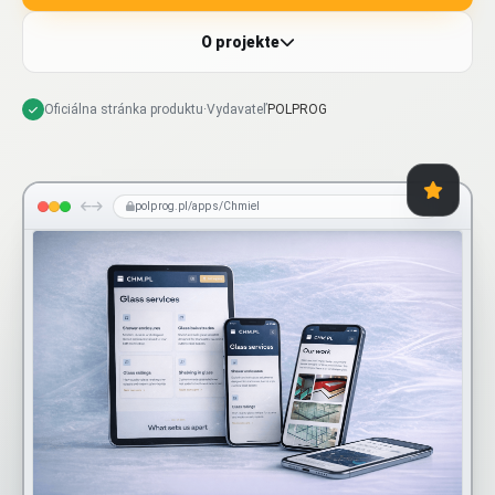
O projekte
Oficiálna stránka produktu
·
Vydavateľ
POLPROG
polprog.pl/apps/Chmiel