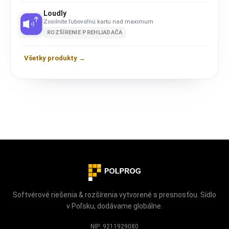
Loudly
Zosilnite ľubovoľnú kartu nad maximum
ROZŠÍRENIE PREHLIADAČA
Všetky produkty →
Softvérové riešenia & rozšírenia vytvorené s presnosťou. Sídlo
v Poľsku, dodávame globálne.
NIP: 9211929080