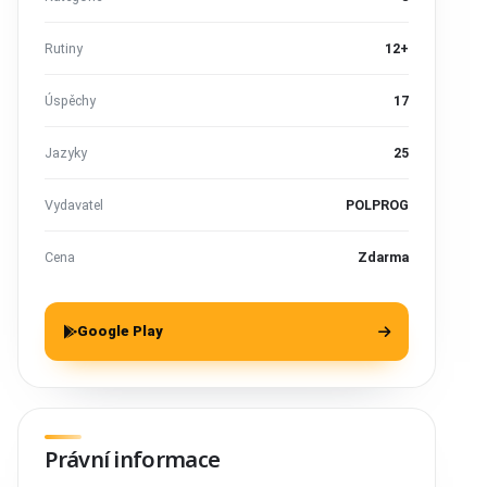
Rutiny
12+
Úspěchy
17
Jazyky
25
Vydavatel
POLPROG
Cena
Zdarma
Google Play
Právní informace