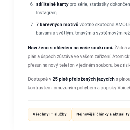
sdílitelné karty
pro série, statistiky dokončen
Instagram,
7 barevných motivů
včetně skutečné AMOLED 
barvami a světlým, tmavým a systémovým re
Navrženo s ohledem na vaše soukromí.
Žádná an
plán a úspěch zůstává ve vašem zařízení. Atomick
přesun na nový telefon v jediném souboru, bez rizi
Dostupné v
25 plně přeložených jazycích
s plno
kontrastem, omezeným pohybem a popisky VoiceOve
Všechny IT služby
Nejnovější články a aktuality