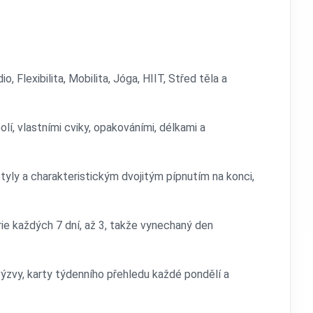
io, Flexibilita, Mobilita, Jóga, HIIT, Střed těla a
polí, vlastními cviky, opakováními, délkami a
yly a charakteristickým dvojitým pípnutím na konci,
ie každých 7 dní, až 3, takže vynechaný den
výzvy, karty týdenního přehledu každé pondělí a