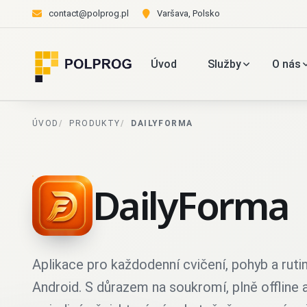
contact@polprog.pl
Varšava, Polsko
Úvod
Služby
O nás
ÚVOD
PRODUKTY
DAILYFORMA
DailyForma
Aplikace pro každodenní cvičení, pohyb a rutin
Android. S důrazem na soukromí, plně offline