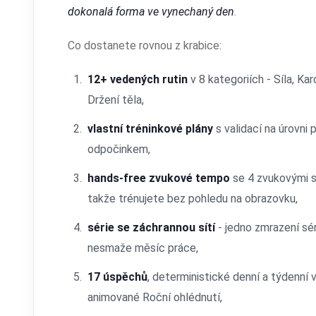
dokonalá forma ve vynechaný den
.
Co dostanete rovnou z krabice:
12+ vedených rutin
v 8 kategoriích - Síla, Kard
Držení těla,
vlastní tréninkové plány
s validací na úrovni 
odpočinkem,
hands-free zvukové tempo
se 4 zvukovými st
takže trénujete bez pohledu na obrazovku,
série se záchrannou sítí
- jedno zmrazení sér
nesmaže měsíc práce,
17 úspěchů
, deterministické denní a týdenní 
animované Roční ohlédnutí,