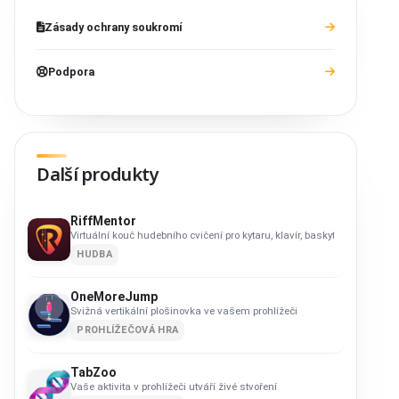
Zásady ochrany soukromí
Podpora
Další produkty
RiffMentor
Virtuální kouč hudebního cvičení pro kytaru, klavír, baskytaru, ukulele,
HUDBA
OneMoreJump
Svižná vertikální plošinovka ve vašem prohlížeči
PROHLÍŽEČOVÁ HRA
TabZoo
Vaše aktivita v prohlížeči utváří živé stvoření