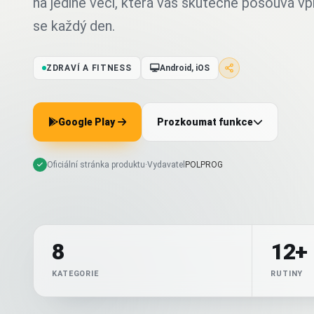
na jediné věci, která vás skutečně posouvá vpř
se každý den.
ZDRAVÍ A FITNESS
Android, iOS
Google Play
Prozkoumat funkce
Oficiální stránka produktu
·
Vydavatel
POLPROG
8
12+
KATEGORIE
RUTINY