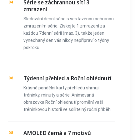
Série se záchrannou sítí 3
04
zmrazení
Sledování denní série s vestavěnou ochranou
zmrazením série. Získejte 1 zmrazení za
každou 7denní sérii (max. 3), takže jeden
vynechaný den vás nikdy nepřipraví o týdny
pokroku.
Týdenní přehled a Roční ohlédnutí
06
Krásné pondělní karty přehledu shrnují
tréninky, minuty a série. Animovaná
obrazovka Roční ohlédnutí promění vaši
tréninkovou historii ve sdílitelný roční příběh.
AMOLED černá a 7 motivů
08