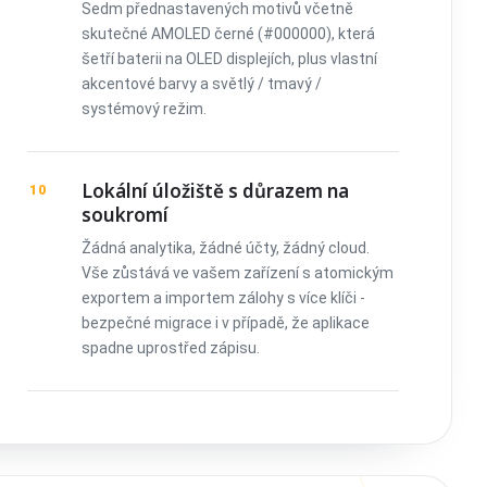
Sedm přednastavených motivů včetně
skutečné AMOLED černé (#000000), která
šetří baterii na OLED displejích, plus vlastní
akcentové barvy a světlý / tmavý /
systémový režim.
Lokální úložiště s důrazem na
10
soukromí
Žádná analytika, žádné účty, žádný cloud.
Vše zůstává ve vašem zařízení s atomickým
exportem a importem zálohy s více klíči -
bezpečné migrace i v případě, že aplikace
spadne uprostřed zápisu.