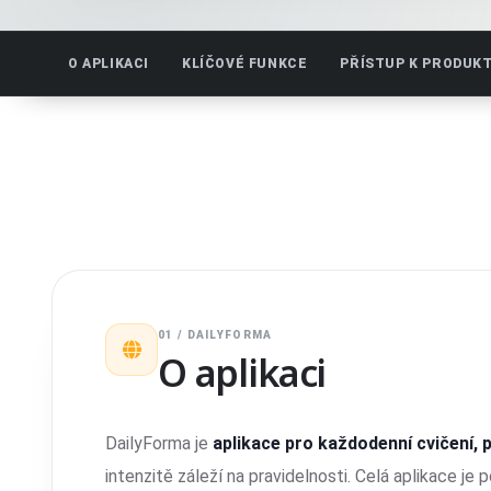
O APLIKACI
KLÍČOVÉ FUNKCE
PŘÍSTUP K PRODUK
01 / DAILYFORMA
O aplikaci
DailyForma je
aplikace pro každodenní cvičení, 
intenzitě záleží na pravidelnosti. Celá aplikace je