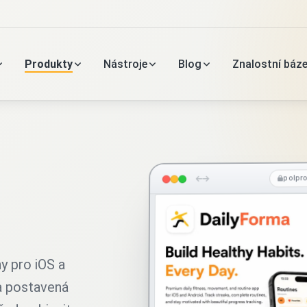
Produkty
Nástroje
Blog
Znalostní báz
polpr
y pro iOS a
 a postavená