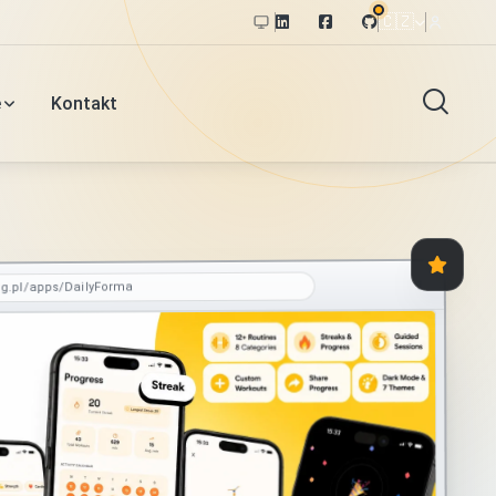
🇨🇿
e
Kontakt
og.pl/apps/DailyForma