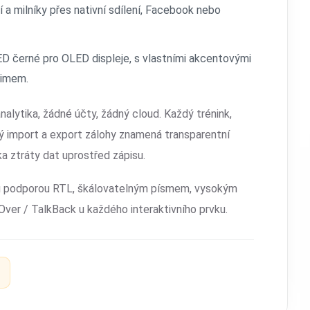
í a milníky přes nativní sdílení, Facebook nebo
černé pro OLED displeje, s vlastními akcentovými
žimem.
alytika, žádné účty, žádný cloud. Každý trénink,
ý import a export zálohy znamená transparentní
ka ztráty dat uprostřed zápisu.
u podporou RTL, škálovatelným písmem, vysokým
r / TalkBack u každého interaktivního prvku.