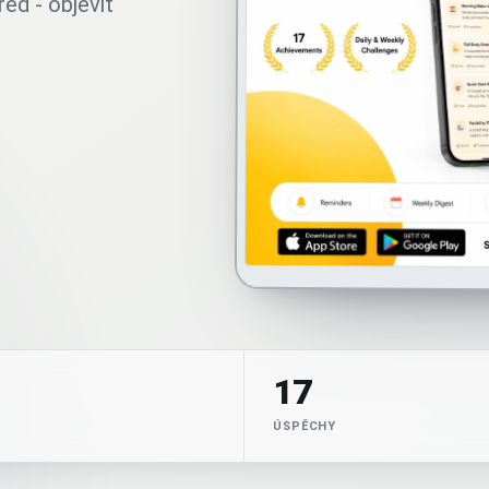
ed - objevit
17
ÚSPĚCHY