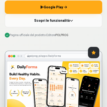
Google Play
Scopri le funzionalità
Pagina ufficiale del prodotto
·
Editore
POLPROG
polprog.pl/apps/DailyForma