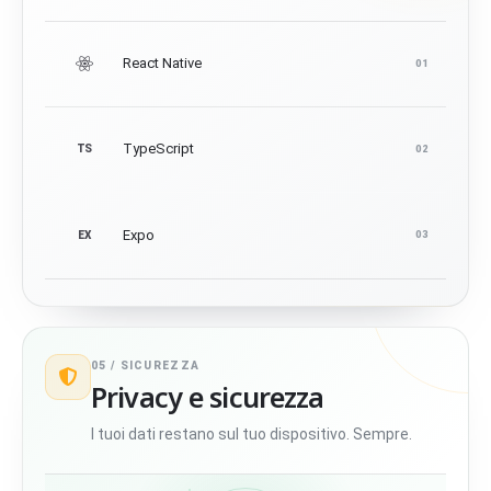
React Native
01
TypeScript
TS
02
Expo
EX
03
05 /
SICUREZZA
Privacy e sicurezza
I tuoi dati restano sul tuo dispositivo. Sempre.