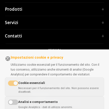
Home
Prodotti
Servizi
ESTENSIONI
Portfolio
Servizi
TubePilot
Chi siamo
ClickClean
Software su misura
Prodotti
Contatti
Tutte le estensioni →
Applicazioni web
Strumenti
STRUMENTI
contact@polprog.pl
Mobile Apps
Contatti
CodeMap
SEGUICI
Varsavia, Polonia
Estensioni browser
FORMAZIONE
ReleaseBoard
Impostazioni cookie e privacy
🍪
Strumenti IA
Consulenza IT
Tutti gli strumenti →
Utilizziamo cookie essenziali per il funzionamento del sito. Con il
Frontend
Portfolio storico
tuo consenso, utilizziamo anche strumenti di analisi (Google
SITI WEB
Strumenti di sviluppo
Analytics) per comprendere il comportamento dei visitatori.
DISPONIBILI SUI BROWSER
CosmoLapse
Tutti gli articoli →
Cookie essenziali
GuitarAtlas
Necessari per il funzionamento del sito. Non possono essere
Tutti i siti web →
disattivati.
Chrome
Firefox
Edge
Safari
This page is
✓
×
available in
English
Analisi e comportamento
Google Analytics - dati di utilizzo anonimi.