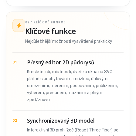
02 / KLÍČOVÉ FUNKCE
Klíčové funkce
Nejdůležitější možnosti vysvětlené prakticky.
Přesný editor 2D půdorysů
01
Kreslete zdi, místnosti, dveře a okna na SVG
plátně s přichytáváním, mřížkou, úhlovými
omezeními, měřením, posouváním, přiblížením,
výběrem, přesunem, mazáním a plným
zpět/znovu.
Synchronizovaný 3D model
02
Interaktivní 3D prohlížeč (React Three Fiber) se