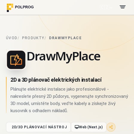
🇨🇿
ÚVOD
PRODUKTY
DRAWMYPLACE
DrawMyPlace
2D a 3D plánovač elektrických instalací
Plánujte elektrické instalace jako profesionálové -
nakreslete přesný 2D půdorys, vygenerujte synchronizovaný
3D model, umístěte body, veďte kabely a získejte živý
kusovník s odhadem nákladů.
2D/3D PLÁNOVACÍ NÁSTROJ
Web (Next.js)