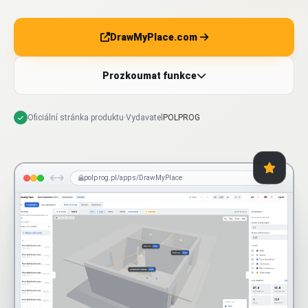
DrawMyPlace.com
Prozkoumat funkce
Oficiální stránka produktu
·
Vydavatel
POLPROG
polprog.pl/apps/DrawMyPlace