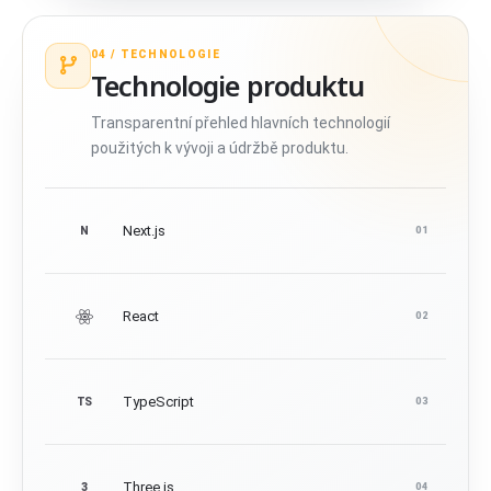
04 /
TECHNOLOGIE
Technologie produktu
Transparentní přehled hlavních technologií
použitých k vývoji a údržbě produktu.
Next.js
N
01
React
02
TypeScript
TS
03
Three.js
3
04