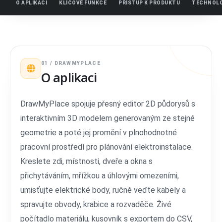
O APLIKACI
KLÍČOVÉ FUNKCE
PŘÍSTUP K PRODUKTU
TECHNOLO
01 / DRAWMYPLACE
O aplikaci
DrawMyPlace spojuje přesný editor 2D půdorysů s
interaktivním 3D modelem generovaným ze stejné
geometrie a poté jej promění v plnohodnotné
pracovní prostředí pro plánování elektroinstalace.
Kreslete zdi, místnosti, dveře a okna s
přichytáváním, mřížkou a úhlovými omezeními,
umisťujte elektrické body, ručně veďte kabely a
spravujte obvody, krabice a rozvaděče. Živé
počítadlo materiálu, kusovník s exportem do CSV,