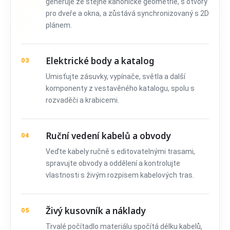
generuje ze stejné kanonické geometrie, s otvory
pro dveře a okna, a zůstává synchronizovaný s 2D
plánem.
Elektrické body a katalog
03
Umisťujte zásuvky, vypínače, světla a další
komponenty z vestavěného katalogu, spolu s
rozvaděči a krabicemi.
Ruční vedení kabelů a obvody
04
Veďte kabely ručně s editovatelnými trasami,
spravujte obvody a oddělení a kontrolujte
vlastnosti s živým rozpisem kabelových tras.
Živý kusovník a náklady
05
Trvalé počítadlo materiálu spočítá délku kabelů,