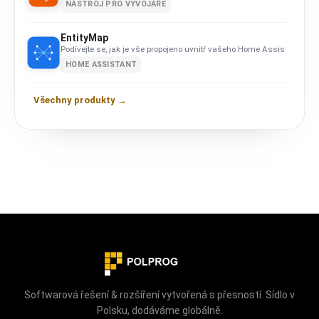
NÁSTROJ PRO VÝVOJÁŘE
EntityMap
Podívejte se, jak je vše propojeno uvnitř vašeho Home Assistant.
HOME ASSISTANT
Všechny produkty →
Softwarová řešení & rozšíření vytvořená s přesností. Sídlo v
Polsku, dodáváme globálně.