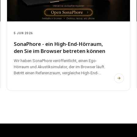
5 JUN 2026
SonaPhore - ein High-End-Hörraum,
den Sie im Browser betreten können
Wir haben SonaPhore veröffentlicht, einen Ego-
Hörraum und Akustiksimulator, der im Browser läuft.
Betritt einen Referenzraum, vergleiche High-End-
Systeme, verschiebe die Lautsprecher und gestalte den
Raum. Ohne Konto, vollständig zweisprachig und privat.