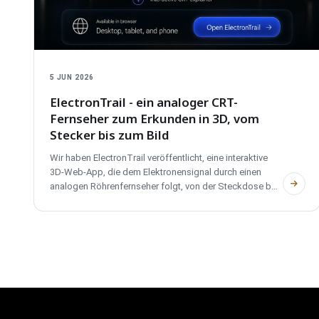
5 JUN 2026
ElectronTrail - ein analoger CRT-
Fernseher zum Erkunden in 3D, vom
Stecker bis zum Bild
Wir haben ElectronTrail veröffentlicht, eine interaktive
3D-Web-App, die dem Elektronensignal durch einen
analogen Röhrenfernseher folgt, von der Steckdose bis
zum Bild auf dem Schirm. Sie behandelt PAL, NTSC und
SECAM, ist zweisprachig, benötigt kein Konto und nutzt
keine Tracker.