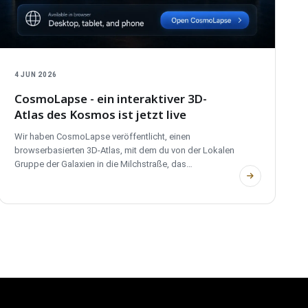
4 JUN 2026
CosmoLapse - ein interaktiver 3D-
Atlas des Kosmos ist jetzt live
Wir haben CosmoLapse veröffentlicht, einen
browserbasierten 3D-Atlas, mit dem du von der Lokalen
Gruppe der Galaxien in die Milchstraße, das
Sonnensystem und echte Exoplanetensysteme fliegen
kannst. Ohne Konto, vollständig zweisprachig und
privat.