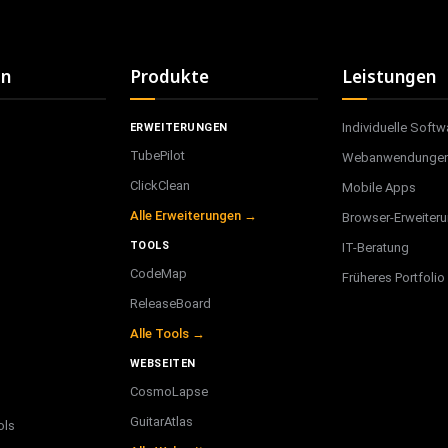
on
Produkte
Leistungen
Individuelle Softw
ERWEITERUNGEN
TubePilot
Webanwendunge
ClickClean
Mobile Apps
Alle Erweiterungen →
Browser-Erweiter
TOOLS
IT-Beratung
CodeMap
Früheres Portfolio
ReleaseBoard
Alle Tools →
WEBSEITEN
CosmoLapse
GuitarAtlas
ols