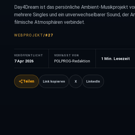
Day4Dream ist das persönliche Ambient-Musikprojekt von 
mehrere Singles und ein unverwechselbarer Sound, der Am
filmische Atmosphären verbindet.
WEBPROJEKT
/
#27
VERÖFFENTLICHT
VERFASST VON
1
Min. Lesezeit
7 Apr 2026
POLPROG-Redaktion
Teilen
Link kopieren
X
LinkedIn