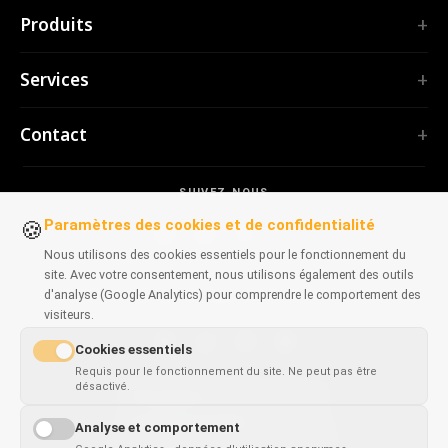
Accueil
Produits
Services
EXTENSIONS
Portfolio
Services
TubePilot
À propos
ClickClean
Logiciel sur mesure
Produits
Contact
Toutes les extensions →
Applications web
Outils
OUTILS
contact@polprog.pl
Mobile Apps
Contact
CodeMap
SUIVEZ-NOUS
Varsovie, Pologne
Extensions de navigateur
APPRENTISSAGE
ReleaseBoard
Paramètres des cookies et de confidentialité
🍪
Outils IA
Conseil informatique
Tous les outils →
Nous utilisons des cookies essentiels pour le fonctionnement du
Frontend
Portfolio historique
site. Avec votre consentement, nous utilisons également des outils
SITES WEB
Outils de développement
d'analyse (Google Analytics) pour comprendre le comportement des
DISPONIBLE SUR
CosmoLapse
visiteurs.
Tous les articles →
GuitarAtlas
Cookies essentiels
Tous les sites web →
Chrome
Firefox
Edge
Safari
Requis pour le fonctionnement du site. Ne peut pas être
désactivé.
This page is
✓
×
available in
English
Analyse et comportement
© 2026
POLPROG
. Tous droits réservés.