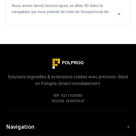
Nous avons lancé CosmoLapse, un atlas 3D dans le
navigateur qui vous permet de voler du Groupe local de
galaxies vers la Voie lactée, le Système solaire et de vrais
systèmes d'exoplanètes. Sans compte, entièrement
bilingue et privé.
Solutions logicielles & extensions créées avec précision. Basé
en Pologne, livrant mondialement.
NIP: 9211929080
REGON: 369055647
Navigation