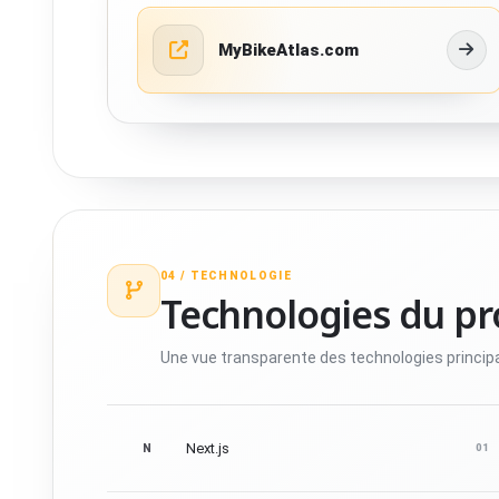
MyBikeAtlas.com
04 /
TECHNOLOGIE
Technologies du pr
Une vue transparente des technologies principal
Next.js
N
01