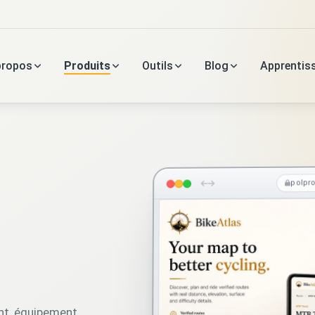
propos
Produits
Outils
Blog
Apprentis
polpro
ent, équipement