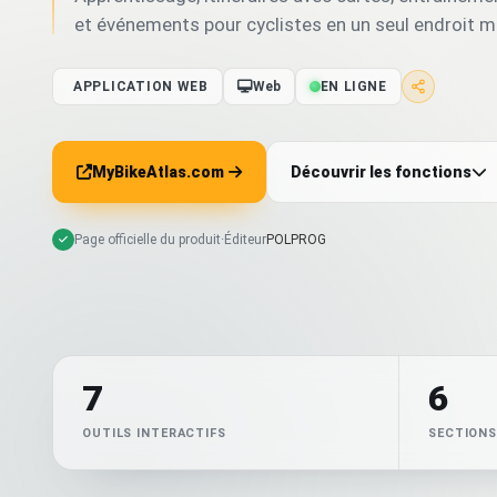
et événements pour cyclistes en un seul endroit mu
APPLICATION WEB
Web
EN LIGNE
MyBikeAtlas.com
Découvrir les fonctions
Page officielle du produit
·
Éditeur
POLPROG
7
6
OUTILS INTERACTIFS
SECTIONS