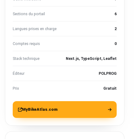
Sections du portail
6
Langues prises en charge
2
Comptes requis
0
Stack technique
Next.js, TypeScript, Leaflet
Éditeur
POLPROG
Prix
Gratuit
MyBikeAtlas.com