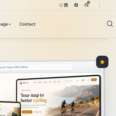
🇫🇷
sage
Contact
g.pl/apps/BikeAtlas