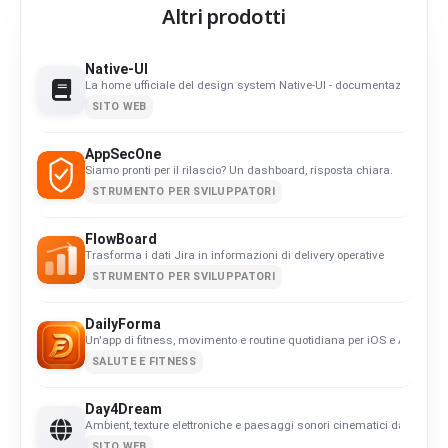
Altri prodotti
Native-UI
La home ufficiale del design system Native-UI - documentazione, co
SITO WEB
AppSecOne
Siamo pronti per il rilascio? Un dashboard, risposta chiara.
STRUMENTO PER SVILUPPATORI
FlowBoard
Trasforma i dati Jira in informazioni di delivery operative
STRUMENTO PER SVILUPPATORI
DailyForma
Un'app di fitness, movimento e routine quotidiana per iOS e Android. Or
SALUTE E FITNESS
Day4Dream
Ambient, texture elettroniche e paesaggi sonori cinematici dal 2008.
SITO WEB