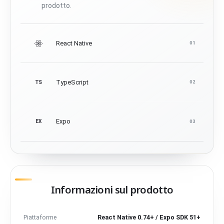
prodotto.
React Native
01
TypeScript
TS
02
Expo
EX
03
Informazioni sul prodotto
Piattaforme
React Native 0.74+ / Expo SDK 51+