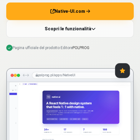
Native-UI.com
Scopri le funzionalità
Pagina ufficiale del prodotto
·
Editore
POLPROG
polprog.pl/apps/NativeUI