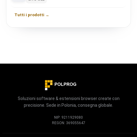
Tutti i prodotti →
Soluzioni software & estensioni browser create con
precisione. Sede in Polonia, consegna globale.
NIP: 9211929080
REGON: 369055647