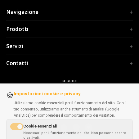
Navigazione
Home
Prodotti
Servizi
ESTENSIONI
Portfolio
Servizi
TubePilot
Chi siamo
ClickClean
Software su misura
Prodotti
Contatti
Tutte le estensioni →
Applicazioni web
Strumenti
STRUMENTI
contact@polprog.pl
Mobile Apps
Contatti
CodeMap
SEGUICI
Varsavia, Polonia
Estensioni browser
FORMAZIONE
ReleaseBoard
Strumenti IA
Consulenza IT
Impostazioni cookie e privacy
🍪
Tutti gli strumenti →
Frontend
Portfolio storico
Utilizziamo cookie essenziali per il funzionamento del sito. Con il
SITI WEB
tuo consenso, utilizziamo anche strumenti di analisi (Google
Strumenti di sviluppo
DISPONIBILI SUI BROWSER
CosmoLapse
Analytics) per comprendere il comportamento dei visitatori.
Tutti gli articoli →
GuitarAtlas
Cookie essenziali
Tutti i siti web →
Necessari per il funzionamento del sito. Non possono essere
Chrome
Firefox
Edge
Safari
disattivati.