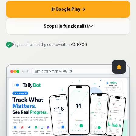
Google Play
Scopri le funzionalità
Pagina ufficiale del prodotto
·
Editore
POLPROG
polprog.pl/apps/TallyDot