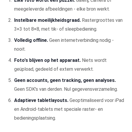
Elke foto wordt een puzzel.
Galerij, camera of
meegeleverde afbeeldingen - elke bron werkt.
Instelbare moeilijkheidsgraad.
Rastergroottes van
3×3 tot 8×8, met tik- of sleepbediening.
Volledig offline.
Geen internetverbinding nodig -
nooit.
Foto's blijven op het apparaat.
Niets wordt
geüpload, gedeeld of extern verwerkt.
Geen accounts, geen tracking, geen analyses.
Geen SDK's van derden. Nul gegevensverzameling.
Adaptieve tabletlayouts.
Geoptimaliseerd voor iPad
en Android-tablets met speciale raster- en
bedieningsplaatsing.