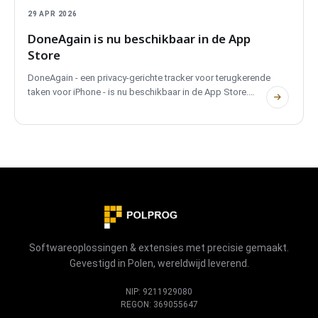
29 APR 2026
DoneAgain is nu beschikbaar in de App
Store
DoneAgain - een privacy-gerichte tracker voor terugkerende
taken voor iPhone - is nu beschikbaar in de App Store.
Slimme herhalingen, locatieherinneringen,
kalendersynchronisatie, fotobewijs, streakbescherming en
een volledige activiteits-heatmap, met elke taak lokaal
opgeslagen op je apparaat.
Softwareoplossingen & extensies met precisie gemaakt.
Gevestigd in Polen, wereldwijd leverend.
NIP: 9211929080
REGON: 369055647