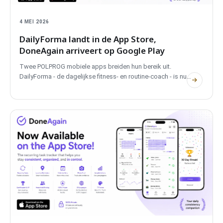
4 MEI 2026
DailyForma landt in de App Store,
DoneAgain arriveert op Google Play
Twee POLPROG mobiele apps breiden hun bereik uit.
DailyForma - de dagelijkse fitness- en routine-coach - is nu
beschikbaar in de App Store. DoneAgain - de tracker voor
terugkerende taken - lanceert op Google Play. Beide gratis,
beide privé, beide volledig offline.