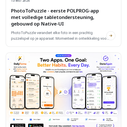
13 MEI 2026
PhotoToPuzzle
- eerste
POLPROG
-app
met volledige tabletondersteuning,
gebouwd op
Native-UI
PhotoToPuzzle
verandert elke foto in een prachtig
puzzelspel op je apparaat. Momenteel in ontwikkeling voor
iOS
,
Android
-versie komt binnenkort, het is de eerste
POLPROG
mobiele app met volledige tabletondersteuning
en adaptieve layouts, volledig gebouwd op het
Native-UI
design systeem. Gratis, privaat, volledig offline.