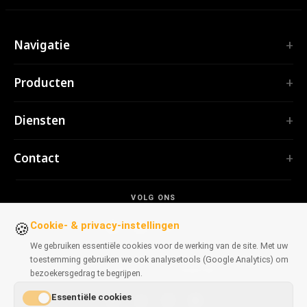
Navigatie
Home
Producten
Diensten
EXTENSIES
Portfolio
Diensten
TubePilot
Over ons
ClickClean
Software op maat
Producten
Contact
Alle extensies →
Webapplicaties
Hulpmiddelen
TOOLS
contact@polprog.pl
Mobile Apps
Contact
CodeMap
VOLG ONS
Warschau, Polen
Browserextensies
BLOG
ReleaseBoard
Cookie- & privacy-instellingen
AI-tools
IT-advies
🍪
Alle tools →
Frontend
Legacy-portfolio
We gebruiken essentiële cookies voor de werking van de site. Met uw
WEBSITES
toestemming gebruiken we ook analysetools (Google Analytics) om
Ontwikkeltools
BESCHIKBAAR VOOR BROWSERS
CosmoLapse
bezoekersgedrag te begrijpen.
Alle artikelen →
GuitarAtlas
Essentiële cookies