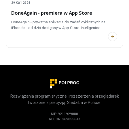
29 KWI 2026
DoneAgain - premiera w App Store
DoneAgain - prywatna aplikacja do zadań cyklicznych na
iPhone'a - od dziś dostępny w App Store. Inteligentne
harmonogramy, przypomnienia lokalizacyjne,
synchronizacja kalendarza, potwierdzenie zdjęciem,
ochrona serii i pełna mapa aktywności - z każdym
zadaniem zapisanym lokalnie na Twoim urządzeniu.
Rozwiązania programistyczne i rozszerzenia przeglądarek
tworzone z precyzją. Siedziba w Polsce.
NIP: 9211929080
REGON: 369055647