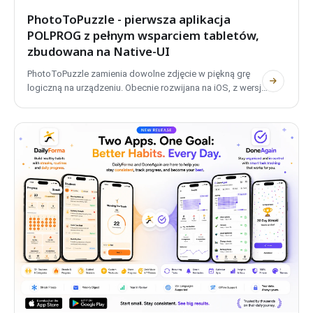
PhotoToPuzzle
- pierwsza aplikacja
POLPROG
z pełnym wsparciem tabletów,
zbudowana na
Native-UI
PhotoToPuzzle
zamienia dowolne zdjęcie w piękną grę
logiczną na urządzeniu. Obecnie rozwijana na
iOS
, z wersją
na
Android
w przygotowaniu, to pierwsza aplikacja mobilna
POLPROG
z pełnym wsparciem tabletów i adaptacyjnym
layoutem, zbudowana w całości na systemie projektowym
Native-UI
. Bezpłatna, prywatna, w pełni offline.