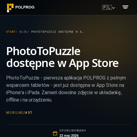
🇵🇱
START
BLOG
PHOTOTOPUZZLE DOSTĘPNE W APP STORE
PhotoToPuzzle
dostępne w App Store
PhotoToPuzzle - pierwsza aplikacja POLPROG z pełnym
wsparciem tabletów - jest już dostępna w App Store na
iPhone'a i iPada. Zamień dowolne zdjęcie w układankę,
offline i na urządzeniu.
MOBILNE
/
#37
OPUBLIKOWANO
22 maj 2026