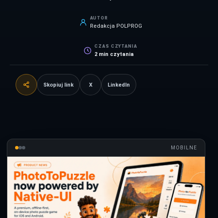
AUTOR
Redakcja POLPROG
CZAS CZYTANIA
2
min czytania
Skopiuj link
X
LinkedIn
MOBILNE