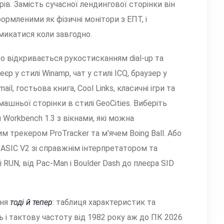
в. Замість сучасної лендингової сторінки він
рмленими як фізичні монітори з ЕПТ, і
микатися коли завгодно.
 що відкривається рукостисканням dial-up та
р у стилі Winamp, чат у стилі ICQ, браузер у
l, гостьова книга, Cool Links, класичні ігри та
шньої сторінки в стилі GeoCities. Виберіть
л Workbench 1.3 з вікнами, які можна
им трекером ProTracker та м'ячем Boing Ball. Або
BASIC V2 зі справжнім інтерпретатором та
RUN, від Pac-Man і Boulder Dash до плеєра SID
ння
тоді й тепер
: таблиця характеристик та
 і тактову частоту від 1982 року аж до ПК 2026