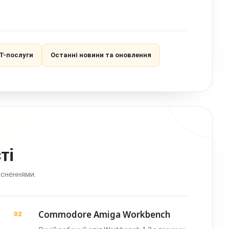
ІТ-послуги
Останні новини та оновлення
ті
ясненнями.
Commodore Amiga Workbench
02