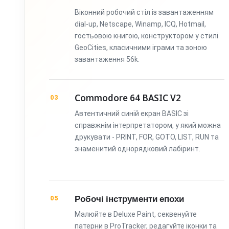
Віконний робочий стіл із завантаженням
dial-up, Netscape, Winamp, ICQ, Hotmail,
гостьовою книгою, конструктором у стилі
GeoCities, класичними іграми та зоною
завантаження 56k.
Commodore 64 BASIC V2
03
Автентичний синій екран BASIC зі
справжнім інтерпретатором, у який можна
друкувати - PRINT, FOR, GOTO, LIST, RUN та
знаменитий однорядковий лабіринт.
Робочі інструменти епохи
05
Малюйте в Deluxe Paint, секвенуйте
патерни в ProTracker, редагуйте іконки та