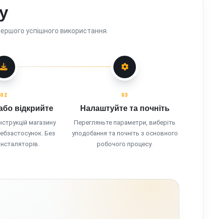
у
першого успішного використання.
02
03
або відкрийте
Налаштуйте та почніть
нструкцій магазину
Перегляньте параметри, виберіть
вебзастосунок. Без
уподобання та почніть з основного
інсталяторів.
робочого процесу.