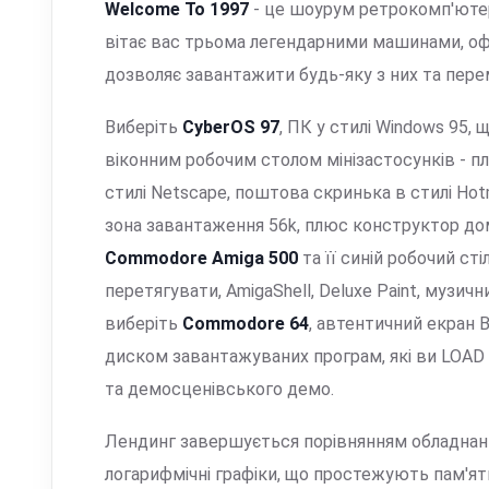
Welcome To 1997
- це шоурум ретрокомп'ютері
вітає вас трьома легендарними машинами, офо
дозволяє завантажити будь-яку з них та пере
Виберіть
CyberOS 97
, ПК у стилі Windows 95,
віконним робочим столом мінізастосунків - плеє
стилі Netscape, поштова скринька в стилі Hotmai
зона завантаження 56k, плюс конструктор дома
Commodore Amiga 500
та її синій робочий сті
перетягувати, AmigaShell, Deluxe Paint, музичн
виберіть
Commodore 64
, автентичний екран 
диском завантажуваних програм, які ви LOAD і 
та демосценівського демо.
Лендинг завершується порівнянням обладна
логарифмічні графіки, що простежують пам'ять