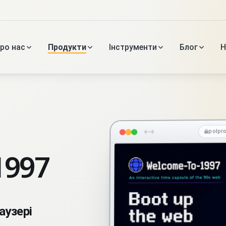
ро нас
Продукти
Інструменти
Блог
Н
polpr
1997
аузері