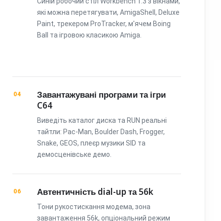
Синій робочий стіл Workbench 1.3 з вікнами,
які можна перетягувати, AmigaShell, Deluxe
Paint, трекером ProTracker, м'ячем Boing
Ball та ігровою класикою Amiga.
Завантажувані програми та ігри
04
C64
Виведіть каталог диска та RUN реальні
тайтли: Pac-Man, Boulder Dash, Frogger,
Snake, GEOS, плеєр музики SID та
демосценівське демо.
Автентичність dial-up та 56k
06
Тони рукостискання модема, зона
завантаження 56k, опціональний режим