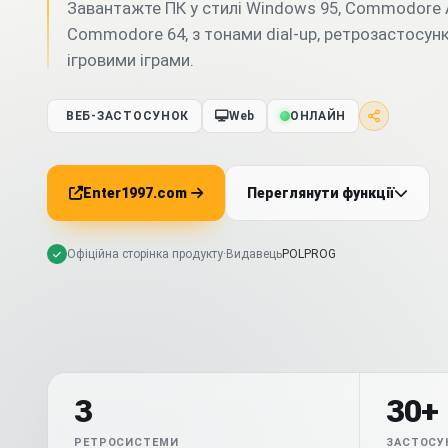
Завантажте ПК у стилі Windows 95, Commodore 
Commodore 64, з тонами dial-up, ретрозастосун
ігровими іграми.
ВЕБ-ЗАСТОСУНОК
Web
ОНЛАЙН
Enter1997.com
Переглянути функції
Офіційна сторінка продукту
·
Видавець
POLPROG
3
30+
РЕТРОСИСТЕМИ
ЗАСТОСУН