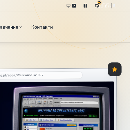
🇺🇦
авчання
Контакти
og.pl/apps/WelcomeTo1997