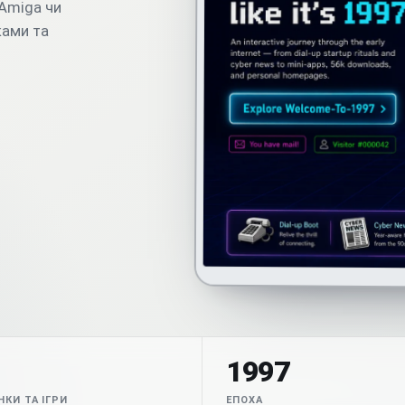
Amiga чи
ками та
1997
КИ ТА ІГРИ
ЕПОХА