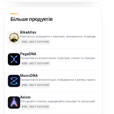
Більше продуктів
BikeAtlas
Навчання, маршрути з картами, тренування, спорядження та події
ВЕБ-ЗАСТОСУНОК
PageDNA
Генеративна візуалізація структури, стилю та поведінки сайту.
ВЕБ-ЗАСТОСУНОК
MusicDNA
Генеративна візуалізація, побудована з ритму, гармонії та динамік
ВЕБ-ЗАСТОСУНОК
Axiom
Об'єднуйте плитки, заряджайте кольори та запускайте вибухові ла
ВЕБ-ЗАСТОСУНОК