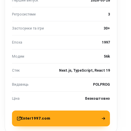
Перший випуск
2026-05-28
Ретросистеми
3
Застосунки та ігри
30+
Епоха
1997
Модем
56k
Стек
Next.js, TypeScript, React 19
Видавець
POLPROG
Ціна
Безкоштовно
Enter1997.com