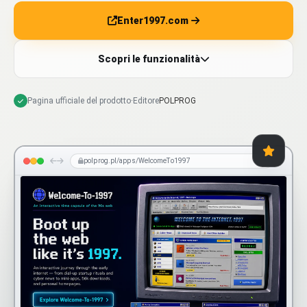
Enter1997.com
Scopri le funzionalità
Pagina ufficiale del prodotto
·
Editore
POLPROG
polprog.pl/apps/WelcomeTo1997