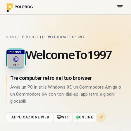
🇮🇹
HOME
PRODOTTI
WELCOMETO1997
WelcomeTo1997
Tre computer retro nel tuo browser
Avvia un PC in stile Windows 95, un Commodore Amiga o
un Commodore 64, con toni dial-up, app retro e giochi
giocabili.
APPLICAZIONE WEB
Web
ONLINE