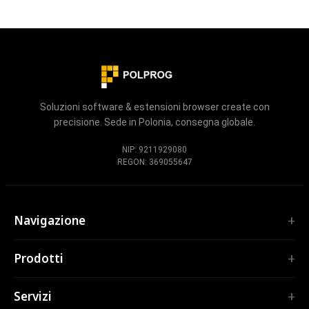
Soluzioni software & estensioni browser create con
precisione. Sede in Polonia, consegna globale.
NIP: 9211929080
REGON: 369055647
Navigazione
Home
Prodotti
Servizi
ESTENSIONI
Portfolio
Servizi
TubePilot
Chi siamo