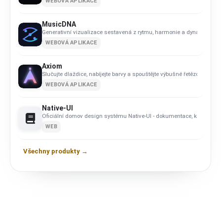
WEBOVÁ APLIKACE
MusicDNA
Generativní vizualizace sestavená z rytmu, harmonie a dynamiky skl
WEBOVÁ APLIKACE
Axiom
Slučujte dlaždice, nabíjejte barvy a spouštějte výbušné řetězové reakc
WEBOVÁ APLIKACE
Native-UI
Oficiální domov design systému Native-UI - dokumentace, komponen
WEB
Všechny produkty →