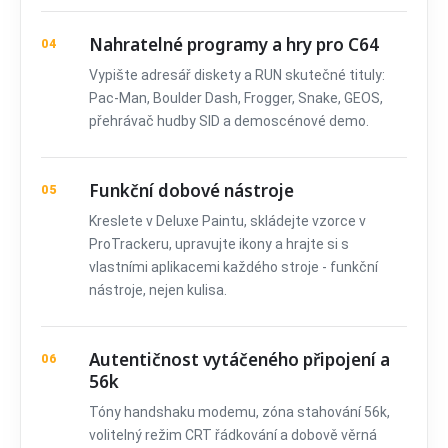
Nahratelné programy a hry pro C64
04
Vypište adresář diskety a RUN skutečné tituly:
Pac-Man, Boulder Dash, Frogger, Snake, GEOS,
přehrávač hudby SID a demoscénové demo.
Funkční dobové nástroje
05
Kreslete v Deluxe Paintu, skládejte vzorce v
ProTrackeru, upravujte ikony a hrajte si s
vlastními aplikacemi každého stroje - funkční
nástroje, nejen kulisa.
Autentičnost vytáčeného připojení a
06
56k
Tóny handshaku modemu, zóna stahování 56k,
volitelný režim CRT řádkování a dobově věrná