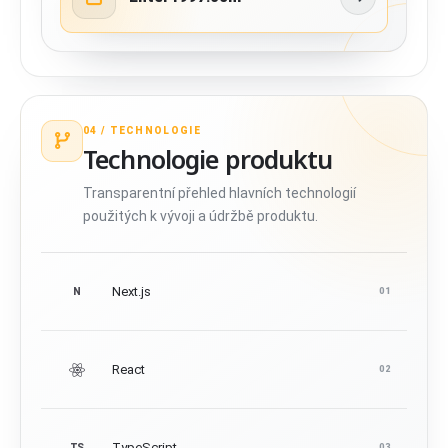
04 /
TECHNOLOGIE
Technologie produktu
Transparentní přehled hlavních technologií
použitých k vývoji a údržbě produktu.
Next.js
N
01
React
02
TypeScript
TS
03