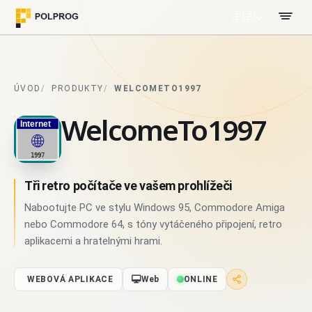
🇨🇿
ÚVOD
PRODUKTY
WELCOMETO1997
WelcomeTo1997
Tři retro počítače ve vašem prohlížeči
Nabootujte PC ve stylu Windows 95, Commodore Amiga
nebo Commodore 64, s tóny vytáčeného připojení, retro
aplikacemi a hratelnými hrami.
WEBOVÁ APLIKACE
Web
ONLINE