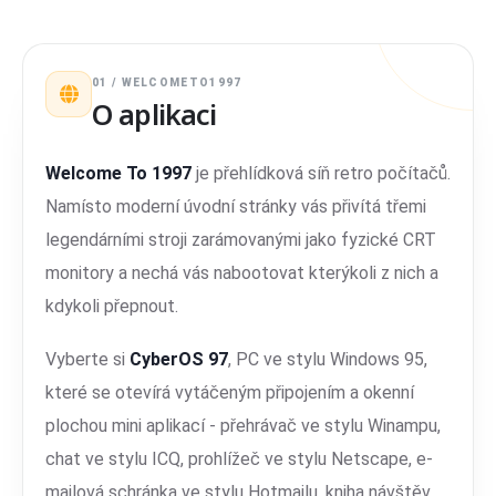
01 / WELCOMETO1997
O aplikaci
Welcome To 1997
je přehlídková síň retro počítačů.
Namísto moderní úvodní stránky vás přivítá třemi
legendárními stroji zarámovanými jako fyzické CRT
monitory a nechá vás nabootovat kterýkoli z nich a
kdykoli přepnout.
Vyberte si
CyberOS 97
, PC ve stylu Windows 95,
které se otevírá vytáčeným připojením a okenní
plochou mini aplikací - přehrávač ve stylu Winampu,
chat ve stylu ICQ, prohlížeč ve stylu Netscape, e-
mailová schránka ve stylu Hotmailu, kniha návštěv,