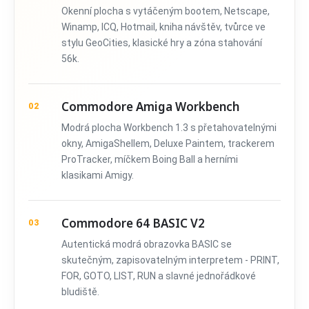
Okenní plocha s vytáčeným bootem, Netscape,
Winamp, ICQ, Hotmail, kniha návštěv, tvůrce ve
stylu GeoCities, klasické hry a zóna stahování
56k.
Commodore Amiga Workbench
02
Modrá plocha Workbench 1.3 s přetahovatelnými
okny, AmigaShellem, Deluxe Paintem, trackerem
ProTracker, míčkem Boing Ball a herními
klasikami Amigy.
Commodore 64 BASIC V2
03
Autentická modrá obrazovka BASIC se
skutečným, zapisovatelným interpretem - PRINT,
FOR, GOTO, LIST, RUN a slavné jednořádkové
bludiště.