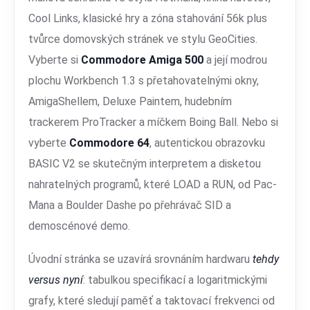
Cool Links, klasické hry a zóna stahování 56k plus
tvůrce domovských stránek ve stylu GeoCities.
Vyberte si
Commodore Amiga 500
a její modrou
plochu Workbench 1.3 s přetahovatelnými okny,
AmigaShellem, Deluxe Paintem, hudebním
trackerem ProTracker a míčkem Boing Ball. Nebo si
vyberte
Commodore 64
, autentickou obrazovku
BASIC V2 se skutečným interpretem a disketou
nahratelných programů, které LOAD a RUN, od Pac-
Mana a Boulder Dashe po přehrávač SID a
demoscénové demo.
Úvodní stránka se uzavírá srovnáním hardwaru
tehdy
versus nyní
: tabulkou specifikací a logaritmickými
grafy, které sledují paměť a taktovací frekvenci od