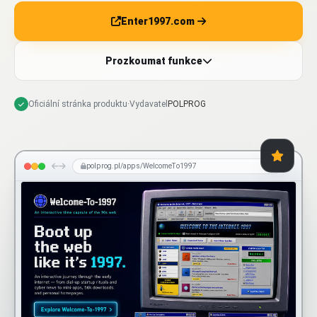
Enter1997.com
Prozkoumat funkce
Oficiální stránka produktu
·
Vydavatel
POLPROG
polprog.pl/apps/WelcomeTo1997