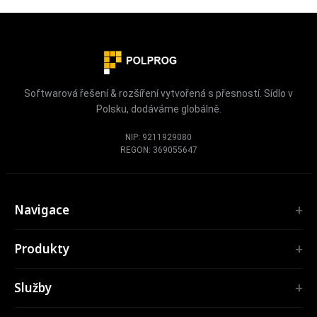
Softwarová řešení & rozšíření vytvořená s přesností. Sídlo v
Polsku, dodáváme globálně.
NIP: 9211929080
REGON: 369055647
Navigace
Úvod
Produkty
Služby
ROZŠÍŘENÍ
Portfolio
Služby
TubePilot
O nás
ClickClean
Software na míru