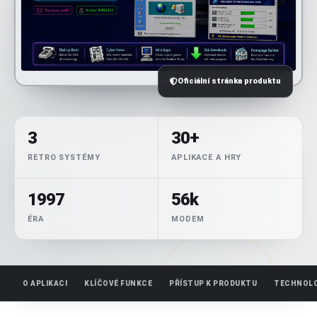
Oficiální stránka produktu
3
30+
RETRO SYSTÉMY
APLIKACE A HRY
1997
56k
ÉRA
MODEM
O APLIKACI
KLÍČOVÉ FUNKCE
PŘÍSTUP K PRODUKTU
TECHNOLO