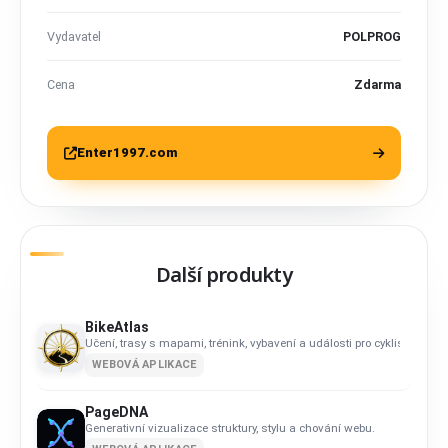
Vydavatel
POLPROG
Cena
Zdarma
Enter1997.com
Další produkty
BikeAtlas
Učení, trasy s mapami, trénink, vybavení a události pro cyklisty na 
WEBOVÁ APLIKACE
PageDNA
Generativní vizualizace struktury, stylu a chování webu.