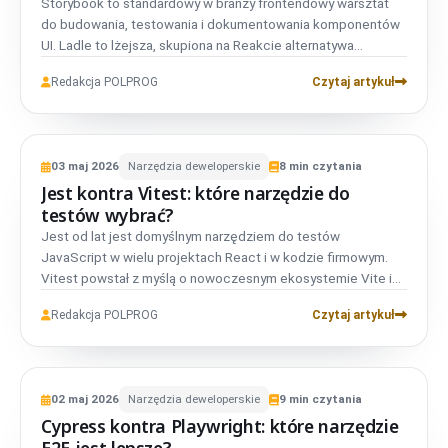
Storybook to standardowy w branży frontendowy warsztat
do budowania, testowania i dokumentowania komponentów
UI. Ladle to lżejsza, skupiona na Reakcie alternatywa
zaprojektowana tak, by działać ze znanym formatem stories,
Redakcja POLPROG
Czytaj artykuł
oferując szybsze i prostsze środowisko pracy. Storybook
nadal jest bezpieczniejszym wyborem dla złożonych
systemów projektowych, ale Ladle może lepiej pasować, gdy
VS
NARZĘDZIA
zespół ceni szybkość i prostotę ponad rozbudowany
PORÓWNANIE
03
maj
2026
Narzędzia deweloperskie
8
min czytania
ekosystem dodatków. Ten przewodnik omawia koszty,
DEWELOPERSKIE
Jest kontra Vitest: które narzędzie do
doświadczenie programisty, wydajność i migrację.
Jest
01
testów wybrać?
Jest od lat jest domyślnym narzędziem do testów
vs
JavaScript w wielu projektach React i w kodzie firmowym.
Vitest
02
Vitest powstał z myślą o nowoczesnym ekosystemie Vite i
oferuje silną zgodność z Jest oraz szybsze środowisko
Redakcja POLPROG
Czytaj artykuł
pracy w wielu projektach. Właściwy wybór zależy od twojego
stacku: Jest jest wciąż stabilny i znany, a Vitest często
sprawdza się lepiej w nowoczesnych aplikacjach TypeScript
VS
NARZĘDZIA
i opartych o Vite.
PORÓWNANIE
02
maj
2026
Narzędzia deweloperskie
9
min czytania
DEWELOPERSKIE
Cypress kontra Playwright: które narzędzie
Cypress
01