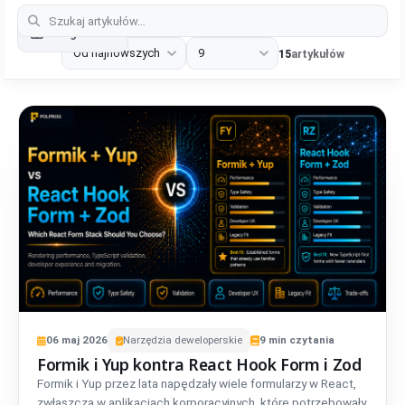
Categories
15
artykułów
06
maj
2026
Narzędzia deweloperskie
9
min czytania
Formik i Yup kontra React Hook Form i Zod
Formik i Yup przez lata napędzały wiele formularzy w React,
zwłaszcza w aplikacjach korporacyjnych, które potrzebowały