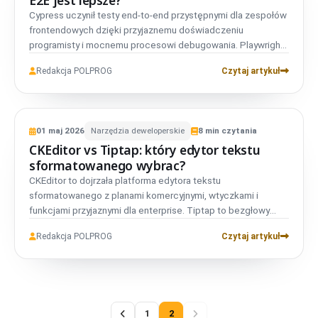
E2E jest lepsze?
Cypress uczynił testy end-to-end przystępnymi dla zespołów
vs
frontendowych dzięki przyjaznemu doświadczeniu
Playwright
02
programisty i mocnemu procesowi debugowania. Playwright
oferuje szerszy model automatyzacji przeglądarek z obsługą
Redakcja POLPROG
Czytaj artykuł
Chromium, Firefox i WebKit przez jedno API. Dla wielu
nowoczesnych zespołów porównanie dotyczy czegoś
więcej niż składnia: chodzi o koszt CI, zakres przeglądarek,
VS
NARZĘDZIA
niezawodność testów oraz to, jak bardzo proces zależy od
PORÓWNANIE
01
maj
2026
Narzędzia deweloperskie
8
min czytania
płatnych funkcji chmurowych.
DEWELOPERSKIE
CKEditor vs Tiptap: który edytor tekstu
CKEditor
01
sformatowanego wybrac?
CKEditor to dojrzała platforma edytora tekstu
vs
sformatowanego z planami komercyjnymi, wtyczkami i
Tiptap
02
funkcjami przyjaznymi dla enterprise. Tiptap to bezgłowy
framework edytora zbudowany na ProseMirror, który daje
Redakcja POLPROG
Czytaj artykuł
deweloperom większą kontrolę nad UI, rozszerzeniami i
doświadczeniem produktowym. CKEditor bywa mocnym
wyborem, gdy chcesz gotowego produktu edytora, który
szybko się wdraża. Tiptap często jest lepszy, gdy chcesz
zbudować własny edytor, który wydaje się natywny dla
1
2
aplikacji, i akceptujesz więcej pracy inżynierskiej w zamian za