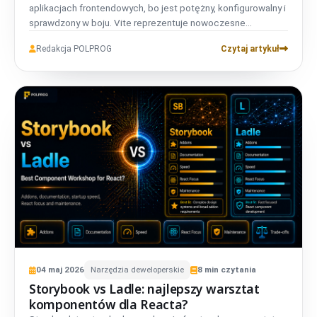
aplikacjach frontendowych, bo jest potężny, konfigurowalny i
sprawdzony w boju. Vite reprezentuje nowoczesne
doświadczenie deweloperskie: szybki start, przepływy
Redakcja POLPROG
Czytaj artykuł
oparte na natywnym ESM, prostszą konfigurację i mocne
wsparcie frameworków. Decyzja to nie po prostu stare kontra
nowe. Zespoły enterprise muszą ocenić, czy elastyczność
Webpacka wciąż jest warta swojej złożoności dla bazy kodu,
którą faktycznie utrzymują dzisiaj.
04
maj
2026
Narzędzia deweloperskie
8
min czytania
Storybook vs Ladle: najlepszy warsztat
komponentów dla Reacta?