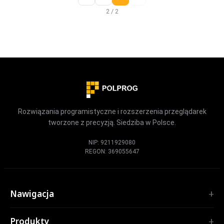
kontrolę.
2 / 2
Rozwiązania programistyczne i rozszerzenia przeglądarek
tworzone z precyzją. Siedziba w Polsce.
NIP: 9211929080
REGON: 369055647
Nawigacja
Start
Produkty