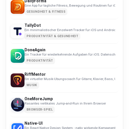
DailyForma
Eine App fur tagliche Fitness, Bewegung und Routinen fur iOS und And
GESUNDHEIT & FITNESS
TallyDot
Ein minimalistischer Einzelwert-Tracker fur iOS und Android. Datensch
PRODUKTIVITÄT & GESUNDHEIT
DoneAgain
Ein Tracker für wiederkehrende Aufgaben für iOS. Datenschutzorienti
PRODUKTIVITÄT
RiffMentor
Ein virtueller Musik-Ubungscoach fur Gitarre, Klavier, Bass, Ukulel
MUSIK
OneMoreJump
Rasantes vertikales Jump-and-Run in Ihrem Browser
BROWSER-SPIEL
Native-UI
Ein React Native Design System - nativ wirkende Komponenten auf i