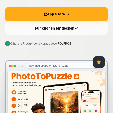
App Store
Funktionen entdecken
Offizielle Produktseite
·
Herausgeber
POLPROG
polprog.pl/apps/PhotoToPuzzle