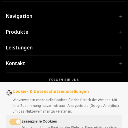
Navigation
Start
Produkte
Leistungen
ERWEITERUNGEN
Portfolio
Leistungen
TubePilot
Über uns
ClickClean
Individuelle Software
Produkte
Kontakt
Alle Erweiterungen →
Webanwendungen
Werkzeuge
TOOLS
contact@polprog.pl
Mobile Apps
Kontakt
CodeMap
FOLGEN SIE UNS
Warschau, Polen
Browser-Erweiterungen
WISSEN
ReleaseBoard
Cookie- & Datenschutzeinstellungen
KI-Tools
IT-Beratung
🍪
Alle Tools →
Frontend
Früheres Portfolio
Wir verwenden essenzielle Cookies für den Betrieb der Website. Mit
WEBSEITEN
Ihrer Zustimmung nutzen wir auch Analysetools (Google Analytics),
Entwickler-Tools
VERFÜGBAR FÜR BROWSER
CosmoLapse
um das Nutzerverhalten zu verstehen.
Alle Artikel →
GuitarAtlas
Essenzielle Cookies
Erforderlich für die Funktion der Website. Kann nicht deaktiviert
Alle Webseiten →